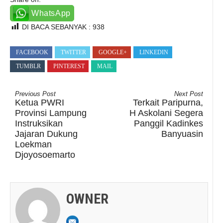
WhatsApp
DI BACA SEBANYAK :
938
FACEBOOK
TWITTER
GOOGLE+
LINKEDIN
TUMBLR
PINTEREST
MAIL
Previous Post
Next Post
Ketua PWRI
Terkait Paripurna,
Provinsi Lampung
H Askolani Segera
Instruksikan
Panggil Kadinkes
Jajaran Dukung
Banyuasin
Loekman
Djoyosoemarto
OWNER