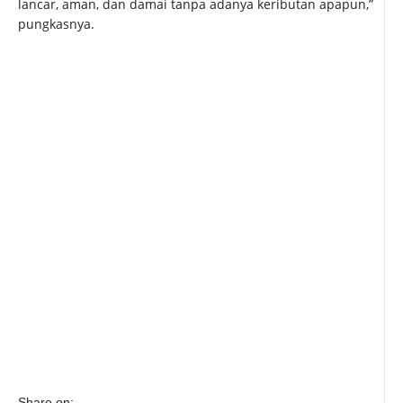
lancar, aman, dan damai tanpa adanya keributan apapun,”
pungkasnya.
Share on: