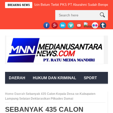
Izin Belum Terbit PKS PT Aburahmi Sudah Beropera
BREAKING NEWS
DAERAH
HUKUM DAN KRIMINAL
SPORT
OPINI
NASIONAL
VIDEO
ADVERTORIAL
Home
Daerah
Sebanyak 435 Calon Kepala Desa se-Kabupaten
Lampung Selatan Deklarasikan Pilkades Damai
NUSANTARA TERKINI
REDAKSI
SEBANYAK 435 CALON