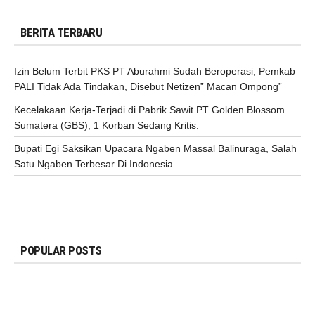
BERITA TERBARU
Izin Belum Terbit PKS PT Aburahmi Sudah Beroperasi, Pemkab
PALI Tidak Ada Tindakan, Disebut Netizen” Macan Ompong”
Kecelakaan Kerja-Terjadi di Pabrik Sawit PT Golden Blossom
Sumatera (GBS), 1 Korban Sedang Kritis.
Bupati Egi Saksikan Upacara Ngaben Massal Balinuraga, Salah
Satu Ngaben Terbesar Di Indonesia
POPULAR POSTS
DAERAH
SUMBAGSEL
Komunitas KIM Bandar Lampung
Bersama Dirjen Kominfo Pusat Kunjungi