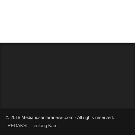
Anies – Jokowi Tebar Kemesraan,
Warganet Tunggu Komentar Cebong
Dan Kampret
Owner
Agu 02, 2018
© 2018 Medianusantaranews.com - All rights reserved.
REDAKSI
Tentang Kami