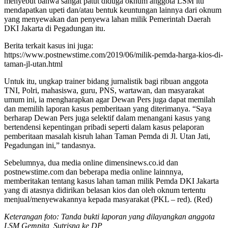
menyebut bahwa sangat patut diduga oknum anggota LSM itu
mendapatkan upeti dan/atau bentuk keuntungan lainnya dari oknum
yang menyewakan dan penyewa lahan milik Pemerintah Daerah
DKI Jakarta di Pegadungan itu.
Berita terkait kasus ini juga:
https://www.postnewstime.com/2019/06/milik-pemda-harga-kios-di-
taman-jl-utan.html
Untuk itu, ungkap trainer bidang jurnalistik bagi ribuan anggota
TNI, Polri, mahasiswa, guru, PNS, wartawan, dan masyarakat
umum ini, ia mengharapkan agar Dewan Pers juga dapat memilah
dan memilih laporan kasus pemberitaan yang diterimanya. “Saya
berharap Dewan Pers juga selektif dalam menangani kasus yang
bertendensi kepentingan pribadi seperti dalam kasus pelaporan
pemberitaan masalah kisruh lahan Taman Pemda di Jl. Utan Jati,
Pegadungan ini,” tandasnya.
Sebelumnya, dua media online dimensinews.co.id dan
postnewstime.com dan beberapa media online lainnnya,
memberitakan tentang kasus lahan taman milik Pemda DKI Jakarta
yang di atasnya didirikan belasan kios dan oleh oknum tertentu
menjual/menyewakannya kepada masyarakat (PKL – red). (Red)
Keterangan foto: Tanda bukti laporan yang dilayangkan anggota
LSM Gempita, Sutrisna ke DP