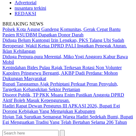
Advertorial
nusantara terkini
REDAKSI
BREAKING NEWS
Polsek Kota Agung Gandeng Komunitas, Gerak Cepat Bantu
Pasien RSUDBM Dapatkan Donor Darah
Diduga Belum Kantongi Izin Lengkap, PKS Talang Ubi Sudah
Beroperasi; Wakil Ketua DPRD PALI Ingatkan Penegak Aturan.
Iklan Kehilangan
Diduga Perpura-pura Merental, Miko Yogi Anggoro Kabur Bawa
Mobil
Kepindahan Bides Pulau Rajak Terkesan Rotasi Non Volunter
Kapolres Pringsewu Berganti, AKBP Dadi Perdana: Mohon
Dukungan Masyarakat
Bupati Tanggamus Ajak Perhiptani Perkuat Peran Penyuluh,
Targetkan Kebangkitan Sektor Pertanian
Disorot Publik, TP PKK Muara Enim Pastikan Anggota DPRD
Aktif Boleh Masuk Kepengurusan.
Hadiri Rapat Dewan Pengurus III APKASI 2026, Bupati Egi
Dorong Kebijakan Yang Memajukan Kabupaten
Hujan Tak Surutkan Semangat Warga Hadiri Sedekah Bumi, Bupati
Egi Menguatkan Tradisi Yang Telah Bertahan Selama 206 Tahun