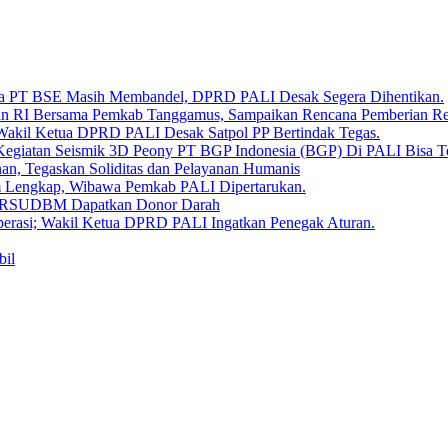
Bara PT BSE Masih Membandel, DPRD PALI Desak Segera Dihentikan.
aan RI Bersama Pemkab Tanggamus, Sampaikan Rencana Pemberian 
 Wakil Ketua DPRD PALI Desak Satpol PP Bertindak Tegas.
Kegiatan Seismik 3D Peony PT BGP Indonesia (BGP) Di PALI Bisa T
, Tegaskan Soliditas dan Pelayanan Humanis
um Lengkap, Wibawa Pemkab PALI Dipertarukan.
en RSUDBM Dapatkan Donor Darah
erasi; Wakil Ketua DPRD PALI Ingatkan Penegak Aturan.
bil