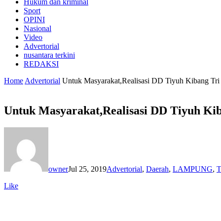
Hukum dan kriminal
Sport
OPINI
Nasional
Video
Advertorial
nusantara terkini
REDAKSI
Home
Advertorial
Untuk Masyarakat,Realisasi DD Tiyuh Kibang Tr
Untuk Masyarakat,Realisasi DD Tiyuh Ki
owner
Jul 25, 2019
Advertorial
,
Daerah
,
LAMPUNG
,
T
Like