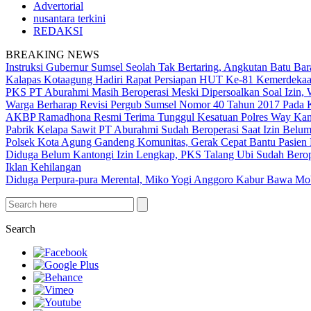
Advertorial
nusantara terkini
REDAKSI
BREAKING NEWS
Instruksi Gubernur Sumsel Seolah Tak Bertaring, Angkutan Batu 
Kalapas Kotaagung Hadiri Rapat Persiapan HUT Ke-81 Kemerdek
PKS PT Aburahmi Masih Beroperasi Meski Dipersoalkan Soal Izin,
Warga Berharap Revisi Pergub Sumsel Nomor 40 Tahun 2017 Pada 
AKBP Ramadhona Resmi Terima Tunggul Kesatuan Polres Way Kanan
Pabrik Kelapa Sawit PT Aburahmi Sudah Beroperasi Saat Izin Bel
Polsek Kota Agung Gandeng Komunitas, Gerak Cepat Bantu Pasi
Diduga Belum Kantongi Izin Lengkap, PKS Talang Ubi Sudah Berop
Iklan Kehilangan
Diduga Perpura-pura Merental, Miko Yogi Anggoro Kabur Bawa Mo
Search