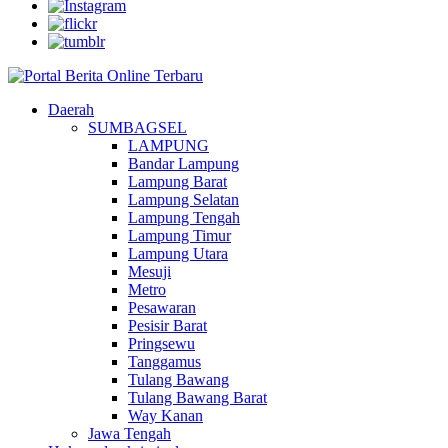
Daerah
SUMBAGSEL
LAMPUNG
Bandar Lampung
Lampung Barat
Lampung Selatan
Lampung Tengah
Lampung Timur
Lampung Utara
Mesuji
Metro
Pesawaran
Pesisir Barat
Pringsewu
Tanggamus
Tulang Bawang
Tulang Bawang Barat
Way Kanan
Jawa Tengah