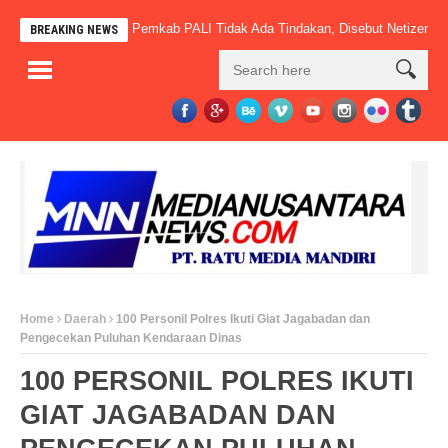
dah Beroperasi, Pemkab PALI Tidak Ada Tindakan, Disebut Netizen” Macan 
BREAKING NEWS
Home
Daerah
100 Personil Polres Ikuti Giat Jagabadan dan
Pengecekan Puluhan Kendaraan Dinas
100 PERSONIL POLRES IKUTI
GIAT JAGABADAN DAN