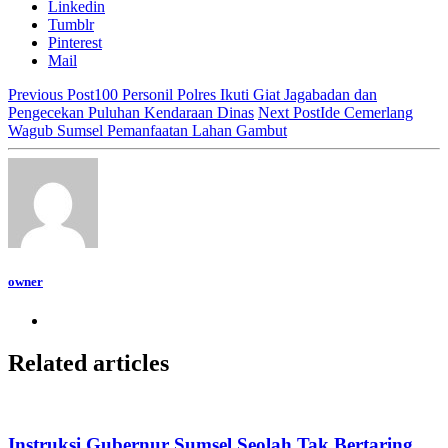
Linkedin
Tumblr
Pinterest
Mail
Previous Post
100 Personil Polres Ikuti Giat Jagabadan dan
Pengecekan Puluhan Kendaraan Dinas
Next Post
Ide Cemerlang
Wagub Sumsel Pemanfaatan Lahan Gambut
owner
Related articles
Instruksi Gubernur Sumsel Seolah Tak Bertaring,