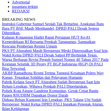
Advertorial
nusantara terkini
REDAKSI
BREAKING NEWS
Instruksi Gubernur Sumsel Seolah Tak Bertaring, Angkutan Batu
Bara PT BSE Masih Membandel, DPRD PALI Desak Segera
Dihentikan.
Kalapas Kotaagung Hadiri Rapat Persiapan HUT Ke-81
Kemerdekaan RI Bersama Pemkab Tanggamus, Sampaikan
Rencana Pemberian Remisi Umum
PKS PT Aburahmi Masih Beroperasi Meski Dipersoalkan Soal Izin,
Wakil Ketua DPRD PALI Desak Satpol PP Bertindak Tegas.
Warga Berharap Revisi Pergub Sumsel Nomor 40 Tahun 2017 Pada
Kegiatan Seismik 3D Peony PT BGP Indonesia (BGP) Di PALI
Bisa Terwujud.
AKBP Ramadhona Resmi Terima Tunggul Kesatuan Polres Way
Kanan, Tegaskan Soliditas dan Pelayanan Humanis
Pabrik Kelapa Sawit PT Aburahmi Sudah Beroperasi Saat Izin
Belum Lengkap, Wibawa Pemkab PALI Dipertarukan.
Polsek Kota Agung Gandeng Komunitas, Gerak Cepat Bantu
Pasien RSUDBM Dapatkan Donor Darah
Diduga Belum Kantongi Izin Lengkap, PKS Talang Ubi Sudah
Beroperasi; Wakil Ketua DPRD PALI Ingatkan Penegak Aturan.
Iklan Kehilangan