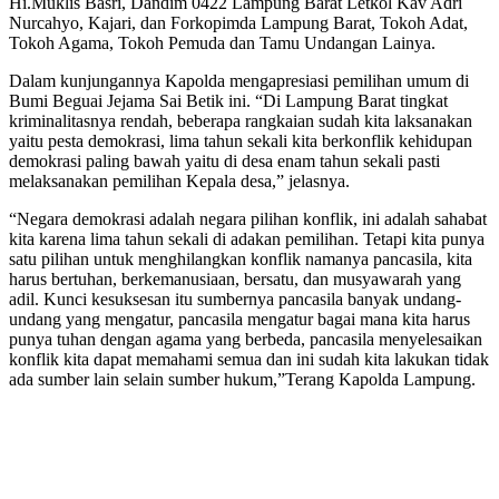
Hi.Muklis Basri, Dandim 0422 Lampung Barat Letkol Kav Adri
Nurcahyo, Kajari, dan Forkopimda Lampung Barat, Tokoh Adat,
Tokoh Agama, Tokoh Pemuda dan Tamu Undangan Lainya.
Dalam kunjungannya Kapolda mengapresiasi pemilihan umum di
Bumi Beguai Jejama Sai Betik ini. “Di Lampung Barat tingkat
kriminalitasnya rendah, beberapa rangkaian sudah kita laksanakan
yaitu pesta demokrasi, lima tahun sekali kita berkonflik kehidupan
demokrasi paling bawah yaitu di desa enam tahun sekali pasti
melaksanakan pemilihan Kepala desa,” jelasnya.
“Negara demokrasi adalah negara pilihan konflik, ini adalah sahabat
kita karena lima tahun sekali di adakan pemilihan. Tetapi kita punya
satu pilihan untuk menghilangkan konflik namanya pancasila, kita
harus bertuhan, berkemanusiaan, bersatu, dan musyawarah yang
adil. Kunci kesuksesan itu sumbernya pancasila banyak undang-
undang yang mengatur, pancasila mengatur bagai mana kita harus
punya tuhan dengan agama yang berbeda, pancasila menyelesaikan
konflik kita dapat memahami semua dan ini sudah kita lakukan tidak
ada sumber lain selain sumber hukum,”Terang Kapolda Lampung.