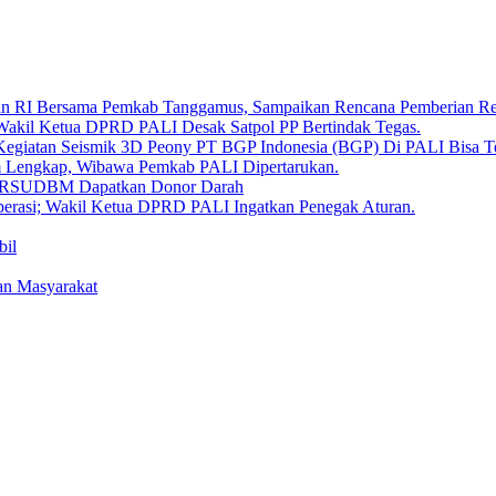
aan RI Bersama Pemkab Tanggamus, Sampaikan Rencana Pemberian 
 Wakil Ketua DPRD PALI Desak Satpol PP Bertindak Tegas.
Kegiatan Seismik 3D Peony PT BGP Indonesia (BGP) Di PALI Bisa T
um Lengkap, Wibawa Pemkab PALI Dipertarukan.
en RSUDBM Dapatkan Donor Darah
erasi; Wakil Ketua DPRD PALI Ingatkan Penegak Aturan.
bil
an Masyarakat