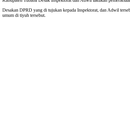
Kabupaten Tubaba Desak Inspektorat dan Adwil lakukan pemeriksaa
Desakan DPRD yang di tujukan kepada Inspektorat, dan Adwil terseb
umum di tiyuh tersebut.