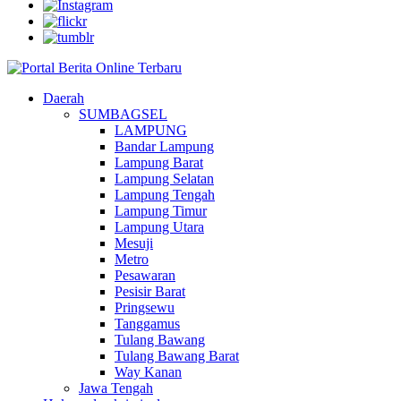
Daerah
SUMBAGSEL
LAMPUNG
Bandar Lampung
Lampung Barat
Lampung Selatan
Lampung Tengah
Lampung Timur
Lampung Utara
Mesuji
Metro
Pesawaran
Pesisir Barat
Pringsewu
Tanggamus
Tulang Bawang
Tulang Bawang Barat
Way Kanan
Jawa Tengah