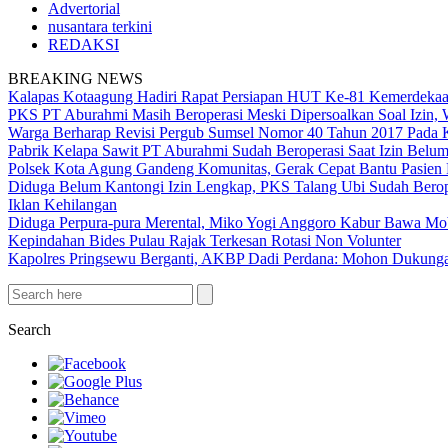
Advertorial
nusantara terkini
REDAKSI
BREAKING NEWS
Kalapas Kotaagung Hadiri Rapat Persiapan HUT Ke-81 Kemerdek
PKS PT Aburahmi Masih Beroperasi Meski Dipersoalkan Soal Izin,
Warga Berharap Revisi Pergub Sumsel Nomor 40 Tahun 2017 Pada 
Pabrik Kelapa Sawit PT Aburahmi Sudah Beroperasi Saat Izin Bel
Polsek Kota Agung Gandeng Komunitas, Gerak Cepat Bantu Pasi
Diduga Belum Kantongi Izin Lengkap, PKS Talang Ubi Sudah Berop
Iklan Kehilangan
Diduga Perpura-pura Merental, Miko Yogi Anggoro Kabur Bawa Mo
Kepindahan Bides Pulau Rajak Terkesan Rotasi Non Volunter
Kapolres Pringsewu Berganti, AKBP Dadi Perdana: Mohon Dukung
Search