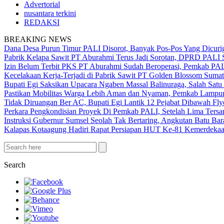
Advertorial
nusantara terkini
REDAKSI
BREAKING NEWS
Dana Desa Purun Timur PALI Disorot, Banyak Pos-Pos Yang Dicurig
Pabrik Kelapa Sawit PT Aburahmi Terus Jadi Sorotan, DPRD PALI S
Izin Belum Terbit PKS PT Aburahmi Sudah Beroperasi, Pemkab PA
Kecelakaan Kerja-Terjadi di Pabrik Sawit PT Golden Blossom Sumat
Bupati Egi Saksikan Upacara Ngaben Massal Balinuraga, Salah Satu
Pastikan Mobilitas Warga Lebih Aman dan Nyaman, Pemkab Lampung 
Tidak Diruangan Ber AC, Bupati Egi Lantik 12 Pejabat Dibawah Fly
Perkara Pengkondisian Proyek Di Pemkab PALI, Setelah Lima Ters
Instruksi Gubernur Sumsel Seolah Tak Bertaring, Angkutan Batu 
Kalapas Kotaagung Hadiri Rapat Persiapan HUT Ke-81 Kemerdek
Search