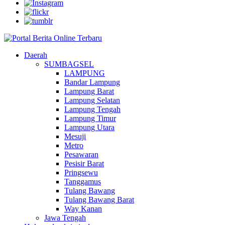
Daerah
SUMBAGSEL
LAMPUNG
Bandar Lampung
Lampung Barat
Lampung Selatan
Lampung Tengah
Lampung Timur
Lampung Utara
Mesuji
Metro
Pesawaran
Pesisir Barat
Pringsewu
Tanggamus
Tulang Bawang
Tulang Bawang Barat
Way Kanan
Jawa Tengah