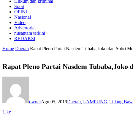
Hukum dan kriminal
Sport
OPINI
Nasional
Video
Advertorial
nusantara terkini
REDAKSI
Home
Daerah
Rapat Pleno Partai Nasdem Tubaba,Joko dan Sobri M
Rapat Pleno Partai Nasdem Tubaba,Joko 
owner
Agu 05, 2019
Daerah
,
LAMPUNG
,
Tulang Baw
Like