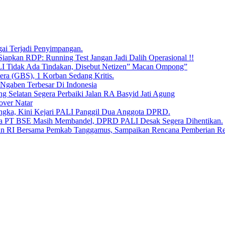
ai Terjadi Penyimpangan.
iapkan RDP: Running Test Jangan Jadi Dalih Operasional !!
LI Tidak Ada Tindakan, Disebut Netizen” Macan Ompong”
era (GBS), 1 Korban Sedang Kritis.
 Ngaben Terbesar Di Indonesia
Selatan Segera Perbaiki Jalan RA Basyid Jati Agung
over Natar
angka, Kini Kejari PALI Panggil Dua Anggota DPRD.
Bara PT BSE Masih Membandel, DPRD PALI Desak Segera Dihentikan.
aan RI Bersama Pemkab Tanggamus, Sampaikan Rencana Pemberian 