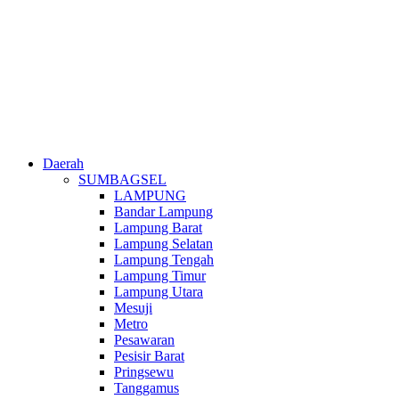
Daerah
SUMBAGSEL
LAMPUNG
Bandar Lampung
Lampung Barat
Lampung Selatan
Lampung Tengah
Lampung Timur
Lampung Utara
Mesuji
Metro
Pesawaran
Pesisir Barat
Pringsewu
Tanggamus