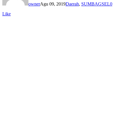
owner
Agu 09, 2019
Daerah
,
SUMBAGSEL
0
Like