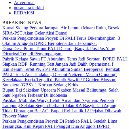
Advertorial
nusantara terkini
REDAKSI
BREAKING NEWS
Kawal Sidang Perkara Jaringan Air Lemutu Muara Enim, Besok
SIRA-PST Akan Gelar Aksi Damai.
Perkara Pengkondisian Proyek Di PALI Terus Dikembangkan, 3
Oknum Anggota DPRD Berpotensi Jadi Tersangka.
Dana Desa Purun Timur PALI Disorot, Banyak Pos-Pos Yang
Dicurigai Terjadi Penyimpangan.
Pabrik Kelapa Sawit PT Aburahmi Terus Jadi Sorotan, DPRD PALI
Siapkan RDP: Running Test Jangan Jadi Dalih Operasional !!
Izin Belum Terbit PKS PT Aburahmi Sudah Beroperasi, Pemkab
PALI Tidak Ada Tindakan, Disebut Netizen” Macan Ompong”
Kecelakaan Kerja-Terjadi di Pabrik Sawit PT Golden Blossom
Sumatera (GBS), 1 Korban Sedang Kritis.
Bupati Egi Saksikan Upacara Ngaben Massal Balinuraga, Salah
Satu Ngaben Terbesar Di Indonesia
Pastikan Mobilitas Warga Lebih Aman dan Nyaman, Pemkab
Lampung Selatan Segera Perbaiki Jalan RA Basyid Jati Agung
Tidak Diruangan Ber AC, Bupati Egi Lantik 12 Pejabat Dibawah
Flyover Natar
Perkara Pengkondisian Proyek Di Pemkab PALI, Setelah Lima
Tersangka, Kini Kejari PALI Panggil Dua Anggota DPRD.