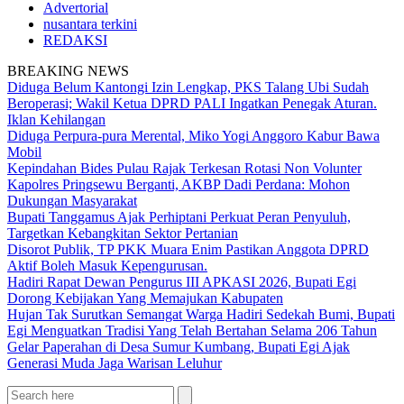
Advertorial
nusantara terkini
REDAKSI
BREAKING NEWS
Diduga Belum Kantongi Izin Lengkap, PKS Talang Ubi Sudah
Beroperasi; Wakil Ketua DPRD PALI Ingatkan Penegak Aturan.
Iklan Kehilangan
Diduga Perpura-pura Merental, Miko Yogi Anggoro Kabur Bawa
Mobil
Kepindahan Bides Pulau Rajak Terkesan Rotasi Non Volunter
Kapolres Pringsewu Berganti, AKBP Dadi Perdana: Mohon
Dukungan Masyarakat
Bupati Tanggamus Ajak Perhiptani Perkuat Peran Penyuluh,
Targetkan Kebangkitan Sektor Pertanian
Disorot Publik, TP PKK Muara Enim Pastikan Anggota DPRD
Aktif Boleh Masuk Kepengurusan.
Hadiri Rapat Dewan Pengurus III APKASI 2026, Bupati Egi
Dorong Kebijakan Yang Memajukan Kabupaten
Hujan Tak Surutkan Semangat Warga Hadiri Sedekah Bumi, Bupati
Egi Menguatkan Tradisi Yang Telah Bertahan Selama 206 Tahun
Gelar Paperahan di Desa Sumur Kumbang, Bupati Egi Ajak
Generasi Muda Jaga Warisan Leluhur