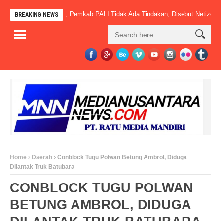
Sudah Beroperasi, Pemkab PALI Tidak Ada Tindakan, Disebut Netizen” Mac
BREAKING NEWS
Home
Daerah
Conblock Tugu Polwan Betung Ambrol, Diduga
Dilantak Truk Batubara
CONBLOCK TUGU POLWAN
BETUNG AMBROL, DIDUGA