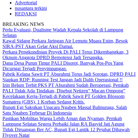
Advertorial
nusantara terkini
REDAKSI
BREAKING NEWS
Perlu Evaluasi, Dualisme Wadah Kepala Sekolah di Lampung
Selatan
Kawal Sidang Perkara Jaringan Air Lemutu Muara Enim, Besok
SIRA-PST Akan Gelar Aksi Damai.
Perkara Pengkondisian Proyek Di PALI Terus Dikembangkan, 3
Oknum Anggota DPRD Berpotensi Jadi Tersangka.
Dana Desa Purun Timur PALI Disorot, Banyak Pos-Pos Yang
Dicurigai Terjadi Penyimpangan.
Pabrik Kelapa Sawit PT Aburahmi Terus Jadi Sorotan, DPRD PALI
Siapkan RDP: Running Test Jangan Jadi Dalih Operasional !!
Izin Belum Terbit PKS PT Aburahmi Sudah Beroperasi, Pemkab
PALI Tidak Ada Tindakan, Disebut Netizen” Macan Ompong”
Kecelakaan Kerja-Terjadi di Pabrik Sawit PT Golden Blossom
Sumatera (GBS), 1 Korban Sedang Kritis.
Bupati Egi Saksikan Upacara Ngaben Massal Balinuraga, Salah
Satu Ngaben Terbesar Di Indonesia
Pastikan Mobilitas Warga Lebih Aman dan Nyaman, Pemkab
Lampung Selatan Segera Perbaiki Jalan RA Basyid Jati Agung
Tidak Diruangan Ber AC, Bupati Egi Lantik 12 Pejabat Dibawah
Flyover Natar