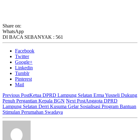
Share on:
WhatsApp
DI BACA SEBANYAK :
561
Facebook
Twitter
Google+
Linkedin
Tumblr
Pinterest
Mail
Previous Post
Ketua DPRD Lampung Selatan Erma Yusneli Dukung
Penuh Pergantian Kepala BGN
Next Post
Anggota DPRD
Lampung Selatan Derri Kusuma Gelar Sosialisasi Program Bantuan
Stimulan Perumahan Swadaya