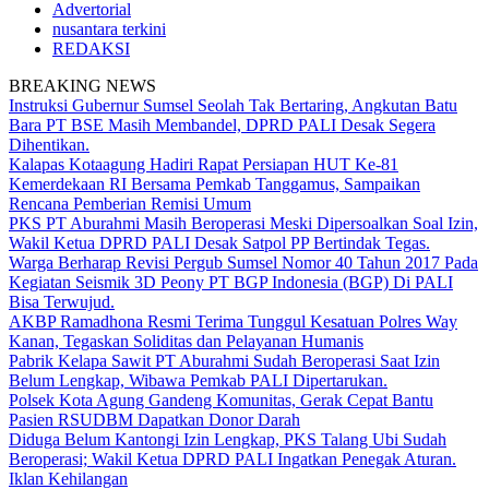
Advertorial
nusantara terkini
REDAKSI
BREAKING NEWS
Instruksi Gubernur Sumsel Seolah Tak Bertaring, Angkutan Batu
Bara PT BSE Masih Membandel, DPRD PALI Desak Segera
Dihentikan.
Kalapas Kotaagung Hadiri Rapat Persiapan HUT Ke-81
Kemerdekaan RI Bersama Pemkab Tanggamus, Sampaikan
Rencana Pemberian Remisi Umum
PKS PT Aburahmi Masih Beroperasi Meski Dipersoalkan Soal Izin,
Wakil Ketua DPRD PALI Desak Satpol PP Bertindak Tegas.
Warga Berharap Revisi Pergub Sumsel Nomor 40 Tahun 2017 Pada
Kegiatan Seismik 3D Peony PT BGP Indonesia (BGP) Di PALI
Bisa Terwujud.
AKBP Ramadhona Resmi Terima Tunggul Kesatuan Polres Way
Kanan, Tegaskan Soliditas dan Pelayanan Humanis
Pabrik Kelapa Sawit PT Aburahmi Sudah Beroperasi Saat Izin
Belum Lengkap, Wibawa Pemkab PALI Dipertarukan.
Polsek Kota Agung Gandeng Komunitas, Gerak Cepat Bantu
Pasien RSUDBM Dapatkan Donor Darah
Diduga Belum Kantongi Izin Lengkap, PKS Talang Ubi Sudah
Beroperasi; Wakil Ketua DPRD PALI Ingatkan Penegak Aturan.
Iklan Kehilangan