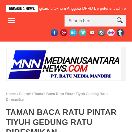
LI Terus Dikembangkan, 3 Oknum Anggota DPRD Berpotensi Jadi Tersangka.
BREAKING NEWS
Home
Daerah
Taman Baca Ratu Pintar Tiyuh Gedung Ratu
Diresmikan
TAMAN BACA RATU PINTAR
TIYUH GEDUNG RATU