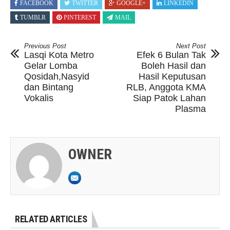
FACEBOOK
TWITTER
GOOGLE+
LINKEDIN
TUMBLR
PINTEREST
MAIL
Previous Post
Next Post
Lasqi Kota Metro
Efek 6 Bulan Tak
Gelar Lomba
Boleh Hasil dan
Qosidah,Nasyid
Hasil Keputusan
dan Bintang
RLB, Anggota KMA
Vokalis
Siap Patok Lahan
Plasma
OWNER
RELATED ARTICLES