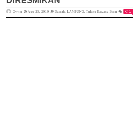
DIRESMIKAN
Owner
Agu 25, 2019
Daerah
,
LAMPUNG
,
Tulang Bawang Barat
0
1