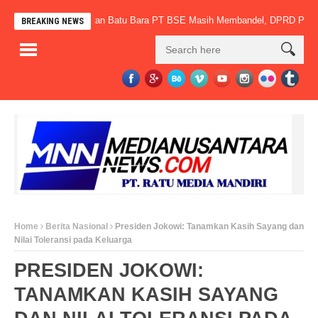
 Bertaring, Angkutan Batu Bara PT BSE Masih Membandel, DPRD PALI Desak
BREAKING NEWS
Home
Berita Nasional
Presiden Jokowi: Tanamkan Kasih Sayang dan
Nilai Toleransi pada Keluarga
PRESIDEN JOKOWI:
TANAMKAN KASIH SAYANG