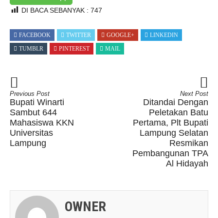
DI BACA SEBANYAK :
747
FACEBOOK
TWITTER
GOOGLE+
LINKEDIN
TUMBLR
PINTEREST
MAIL
Previous Post
Next Post
Bupati Winarti
Ditandai Dengan
Sambut 644
Peletakan Batu
Mahasiswa KKN
Pertama, Plt Bupati
Universitas
Lampung Selatan
Lampung
Resmikan
Pembangunan TPA
Al Hidayah
OWNER