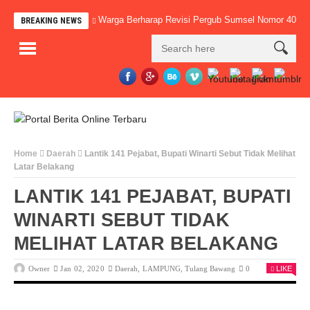
Warga Berharap Revisi Pergub Sumsel Nomor 40 Ta
BREAKING NEWS
Home
Daerah
Lantik 141 Pejabat, Bupati Winarti Sebut Tidak Melihat
Latar Belakang
LANTIK 141 PEJABAT, BUPATI
WINARTI SEBUT TIDAK
MELIHAT LATAR BELAKANG
Owner
Jan 02, 2020
Daerah
,
LAMPUNG
,
Tulang Bawang
0
LIKE