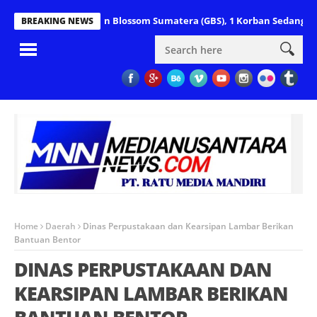
brik Sawit PT Golden Blossom Sumatera (GBS), 1 Korban Sedang Kritis.
BREAKING NEWS
Home
Daerah
Dinas Perpustakaan dan Kearsipan Lambar Berikan
Bantuan Bentor
DINAS PERPUSTAKAAN DAN
KEARSIPAN LAMBAR BERIKAN