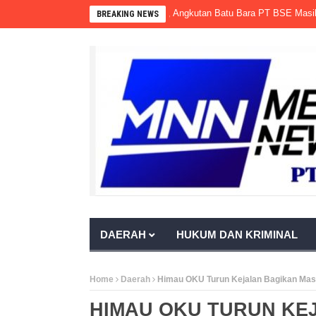
rnur Sumsel Seolah Tak Bertaring, Angkutan Batu Bara PT BSE Masih Memb
BREAKING NEWS
DAERAH
HUKUM DAN KRIMINAL
Home
Daerah
Himau OKU Turun Kejalan Bagikan Mas
HIMAU OKU TURUN KE