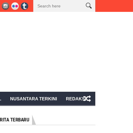
 Rapat Persiapan HUT Ke-81 Kemerdekaan RI Bersama Pemkab Tanggamus,
L
NUSANTARA TERKINI
REDAKSI
RITA TERBARU