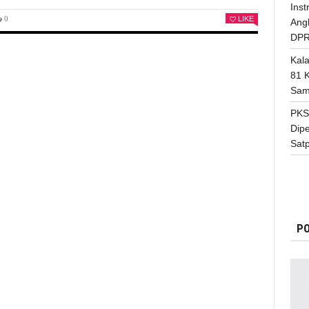
Inst
0
LIKE
Ang
DPR
Kal
81 
Sam
PKS
Dip
Satp
PO