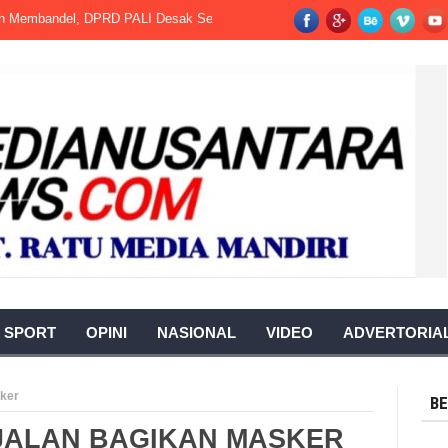
andel, DPRD PALI Desak Segera Dihentikan.
Kalapas Kotaagung Hadiri
SPORT
OPINI
NASIONAL
VIDEO
ADVERTORIA
ker
BE
JALAN BAGIKAN MASKER