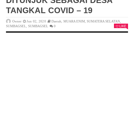
DITUNJUK SEBAGAI DESA
TANGKAL COVID – 19
Owner
Jun 02, 2020
Daerah
,
MUARA ENIM
,
SUMATERA SELATAN
,
SUMBAGSEL
,
SUMBAGSEL
0
LIKE