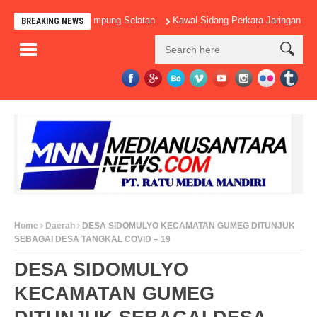
ala Sekolah di Lampung Selatan
Kawal Sidang Perkara Jaringan Air Lem
BREAKING NEWS
Home
Daerah
DESA SIDOMULYO KECAMATAN GUMEG DITUNJUK
SEBAGAI DESA TANGKAL COVID – 19
DESA SIDOMULYO
KECAMATAN GUMEG