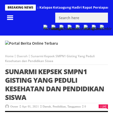
Kalapas Kotaagung Hadiri Rapat Persiapa
BREAKING NEWS
Home
Daerah
Sunarmi Kepsek SMPN1 Gisting Yang Peduli
Kesehatan dan Pendidikan Siswa
SUNARMI KEPSEK SMPN1
GISTING YANG PEDULI
KESEHATAN DAN PENDIDIKAN
SISWA
LIKE
Owner
Apr 01, 2021
Daerah
,
Pendidikan
,
Tanggamus
0