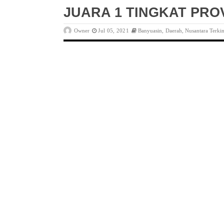
JUARA 1 TINGKAT PROV
Owner
Jul 05, 2021
Banyuasin
,
Daerah
,
Nusantara Terkin