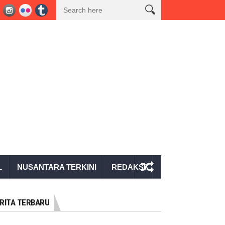
apat Persiapan HUT Ke-81 Kemerdekaan RI Bersama Pemkab Tanggamus, S
L
NUSANTARA TERKINI
REDAKSI
RITA TERBARU