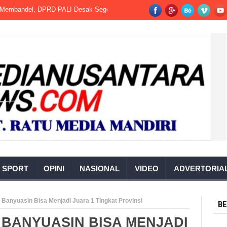
del, DPRD PALI Desak Segera Dihentikan.
Kalapas Kotaagung Hadiri R
SPORT
OPINI
NASIONAL
VIDEO
ADVERTORIA
s Banyuasin Bisa Menjadi Juara 1 Tingkat Provinsi
BE
S BANYUASIN BISA MENJADI