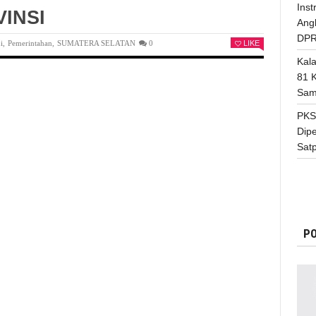
Inst
INSI
Ang
DPR
i
,
Pemerintahan
,
SUMATERA SELATAN
0
LIKE
Kal
81 
Sam
PKS
Dip
Satp
PO