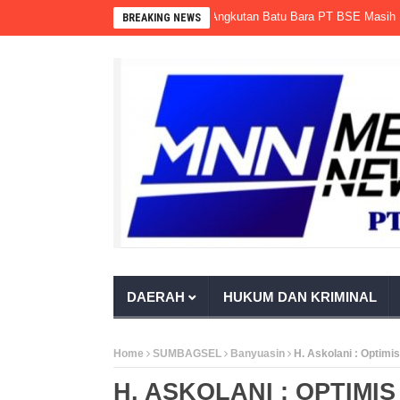
nur Sumsel Seolah Tak Bertaring, Angkutan Batu Bara PT BSE Masih Memban
BREAKING NEWS
DAERAH
HUKUM DAN KRIMINAL
Home
SUMBAGSEL
Banyuasin
H. Askolani : Optimi
H. ASKOLANI : OPTIMI