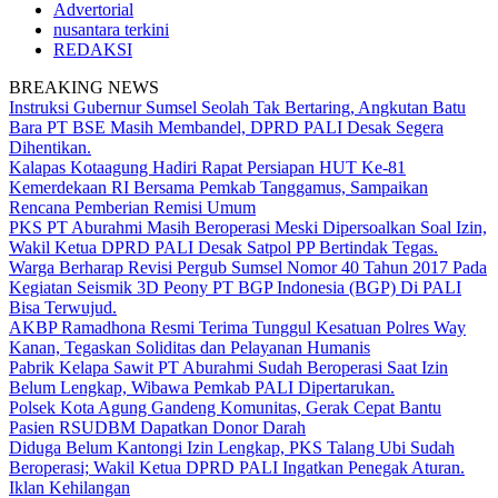
Advertorial
nusantara terkini
REDAKSI
BREAKING NEWS
Instruksi Gubernur Sumsel Seolah Tak Bertaring, Angkutan Batu
Bara PT BSE Masih Membandel, DPRD PALI Desak Segera
Dihentikan.
Kalapas Kotaagung Hadiri Rapat Persiapan HUT Ke-81
Kemerdekaan RI Bersama Pemkab Tanggamus, Sampaikan
Rencana Pemberian Remisi Umum
PKS PT Aburahmi Masih Beroperasi Meski Dipersoalkan Soal Izin,
Wakil Ketua DPRD PALI Desak Satpol PP Bertindak Tegas.
Warga Berharap Revisi Pergub Sumsel Nomor 40 Tahun 2017 Pada
Kegiatan Seismik 3D Peony PT BGP Indonesia (BGP) Di PALI
Bisa Terwujud.
AKBP Ramadhona Resmi Terima Tunggul Kesatuan Polres Way
Kanan, Tegaskan Soliditas dan Pelayanan Humanis
Pabrik Kelapa Sawit PT Aburahmi Sudah Beroperasi Saat Izin
Belum Lengkap, Wibawa Pemkab PALI Dipertarukan.
Polsek Kota Agung Gandeng Komunitas, Gerak Cepat Bantu
Pasien RSUDBM Dapatkan Donor Darah
Diduga Belum Kantongi Izin Lengkap, PKS Talang Ubi Sudah
Beroperasi; Wakil Ketua DPRD PALI Ingatkan Penegak Aturan.
Iklan Kehilangan