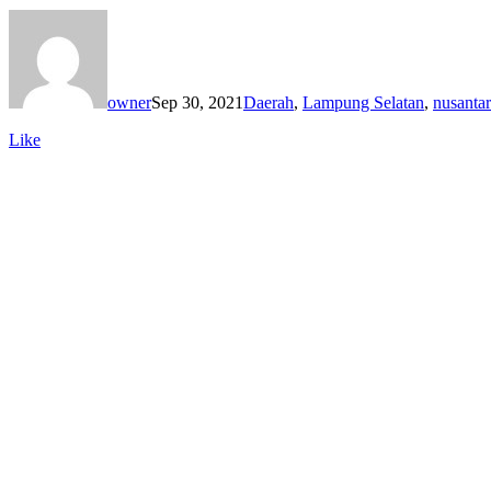
owner
Sep 30, 2021
Daerah
,
Lampung Selatan
,
nusantar
Like