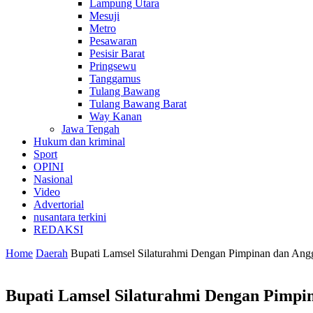
Lampung Utara
Mesuji
Metro
Pesawaran
Pesisir Barat
Pringsewu
Tanggamus
Tulang Bawang
Tulang Bawang Barat
Way Kanan
Jawa Tengah
Hukum dan kriminal
Sport
OPINI
Nasional
Video
Advertorial
nusantara terkini
REDAKSI
Home
Daerah
Bupati Lamsel Silaturahmi Dengan Pimpinan dan An
Bupati Lamsel Silaturahmi Dengan Pimp