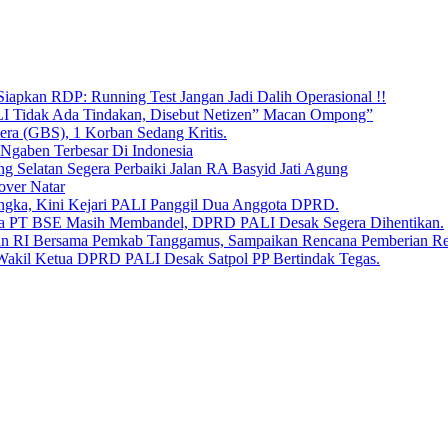
iapkan RDP: Running Test Jangan Jadi Dalih Operasional !!
LI Tidak Ada Tindakan, Disebut Netizen” Macan Ompong”
era (GBS), 1 Korban Sedang Kritis.
 Ngaben Terbesar Di Indonesia
Selatan Segera Perbaiki Jalan RA Basyid Jati Agung
over Natar
angka, Kini Kejari PALI Panggil Dua Anggota DPRD.
Bara PT BSE Masih Membandel, DPRD PALI Desak Segera Dihentikan.
aan RI Bersama Pemkab Tanggamus, Sampaikan Rencana Pemberian 
 Wakil Ketua DPRD PALI Desak Satpol PP Bertindak Tegas.