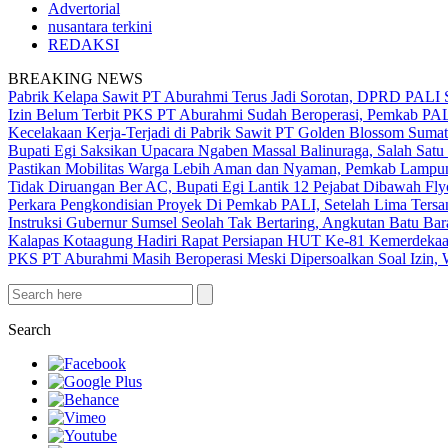
Advertorial
nusantara terkini
REDAKSI
BREAKING NEWS
Pabrik Kelapa Sawit PT Aburahmi Terus Jadi Sorotan, DPRD PALI S
Izin Belum Terbit PKS PT Aburahmi Sudah Beroperasi, Pemkab PA
Kecelakaan Kerja-Terjadi di Pabrik Sawit PT Golden Blossom Sumat
Bupati Egi Saksikan Upacara Ngaben Massal Balinuraga, Salah Satu
Pastikan Mobilitas Warga Lebih Aman dan Nyaman, Pemkab Lampung 
Tidak Diruangan Ber AC, Bupati Egi Lantik 12 Pejabat Dibawah Fly
Perkara Pengkondisian Proyek Di Pemkab PALI, Setelah Lima Ters
Instruksi Gubernur Sumsel Seolah Tak Bertaring, Angkutan Batu 
Kalapas Kotaagung Hadiri Rapat Persiapan HUT Ke-81 Kemerdek
PKS PT Aburahmi Masih Beroperasi Meski Dipersoalkan Soal Izin,
Search