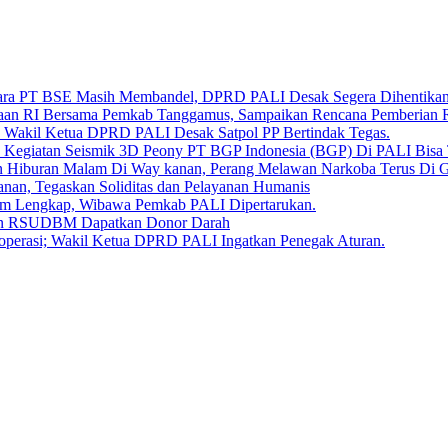
u Bara PT BSE Masih Membandel, DPRD PALI Desak Segera Dihentikan
kaan RI Bersama Pemkab Tanggamus, Sampaikan Rencana Pemberian
, Wakil Ketua DPRD PALI Desak Satpol PP Bertindak Tegas.
 Kegiatan Seismik 3D Peony PT BGP Indonesia (BGP) Di PALI Bisa 
 Hiburan Malam Di Way kanan, Perang Melawan Narkoba Terus Di 
an, Tegaskan Soliditas dan Pelayanan Humanis
lum Lengkap, Wibawa Pemkab PALI Dipertarukan.
sien RSUDBM Dapatkan Donor Darah
operasi; Wakil Ketua DPRD PALI Ingatkan Penegak Aturan.