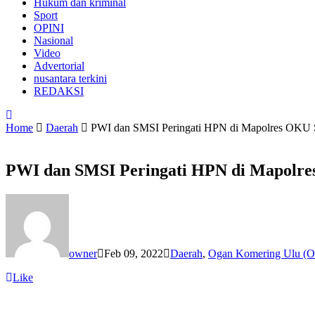
Hukum dan kriminal
Sport
OPINI
Nasional
Video
Advertorial
nusantara terkini
REDAKSI
Home
Daerah
PWI dan SMSI Peringati HPN di Mapolres OKU 
PWI dan SMSI Peringati HPN di Mapolre
owner
Feb 09, 2022
Daerah
,
Ogan Komering Ulu (
Like