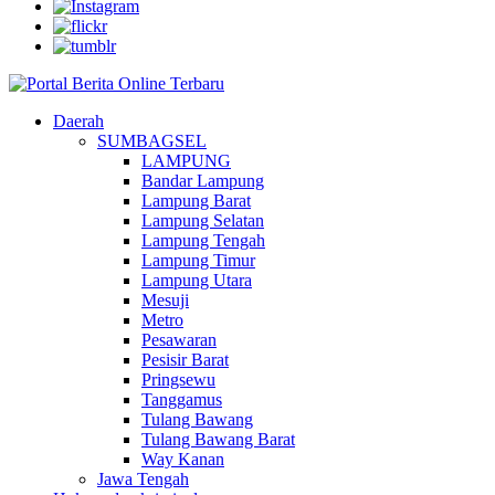
Daerah
SUMBAGSEL
LAMPUNG
Bandar Lampung
Lampung Barat
Lampung Selatan
Lampung Tengah
Lampung Timur
Lampung Utara
Mesuji
Metro
Pesawaran
Pesisir Barat
Pringsewu
Tanggamus
Tulang Bawang
Tulang Bawang Barat
Way Kanan
Jawa Tengah