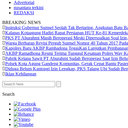
Advertorial
nusantara terkini
REDAKSI
BREAKING NEWS
Instruksi Gubernur Sumsel Seolah Tak Bertaring, Angkutan Bat
Kalapas Kotaagung Hadiri Rapat Persiapan HUT Ke-81 Kemerde
PKS PT Aburahmi Masih Beroperasi Meski Dipersoalkan Soal Izin
Warga Berharap Revisi Pergub Sumsel Nomor 40 Tahun 2017 Pada
Kapolres Baru AKBP Ramhadona TegasKan Lanjutkan Pembatasan
AKBP Ramadhona Resmi Terima Tunggul Kesatuan Polres Way Kan
Pabrik Kelapa Sawit PT Aburahmi Sudah Beroperasi Saat Izin Be
Polsek Kota Agung Gandeng Komunitas, Gerak Cepat Bantu Pa
Diduga Belum Kantongi Izin Lengkap, PKS Talang Ubi Sudah Ber
Iklan Kehilangan
Search