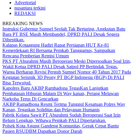
Advertorial
nusantara terkini
REDAKSI
BREAKING NEWS
Instruksi Gubernur Sumsel Seolah Tak Bertaring, Angkutan Batu
Bara PT BSE Masih Membandel, DPRD PALI Desak Segera
Dihentikan.
Kalapas Kotaagung Hadiri Rapat Persiapan HUT Ke-81
Kemerdekaan RI Bersama Pemkab Tanggamus, Sampaikan
Rencana Pemberian Remisi Umum
PKS PT Aburahmi Masih Beroperasi Meski Dipersoalkan Soal Izin,
Wakil Ketua DPRD PALI Desak Satpol PP Bertindak Tegas.
Warga Berharap Revisi Pergub Sumsel Nomor 40 Tahun 2017 Pada
Kegiatan Seismik 3D Peony PT BGP Indonesia (BGP) Di PALI
Bisa Terwujud.
Kapolres Baru AKBP Ramhadona TegasKan Lanjutkan
Pembatasan Hiburan Malam Di Way kanan, Perang Melawan
Narkoba Terus Di Gencarkan
AKBP Ramadhona Resmi Terima Tunggul Kesatuan Polres Way
Kanan, Tegaskan Soliditas dan Pelayanan Humanis
Pabrik Kelapa Sawit PT Aburahmi Sudah Beroperasi Saat Izin
Belum Lengkap, Wibawa Pemkab PALI Dipertarukan.
Polsek Kota Agung Gandeng Komunitas, Gerak Cepat Bantu
Pasien RSUDBM Dapatkan Donor Darah