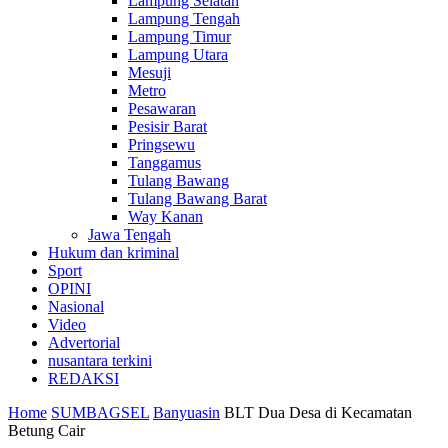
Lampung Selatan
Lampung Tengah
Lampung Timur
Lampung Utara
Mesuji
Metro
Pesawaran
Pesisir Barat
Pringsewu
Tanggamus
Tulang Bawang
Tulang Bawang Barat
Way Kanan
Jawa Tengah
Hukum dan kriminal
Sport
OPINI
Nasional
Video
Advertorial
nusantara terkini
REDAKSI
Home
SUMBAGSEL
Banyuasin
BLT Dua Desa di Kecamatan
Betung Cair