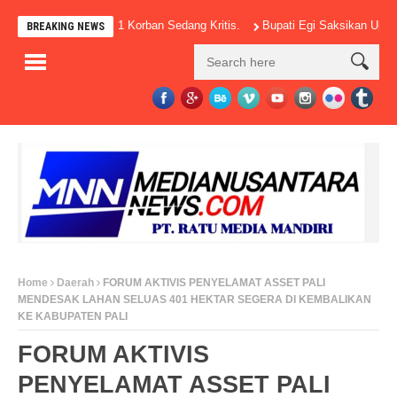
ossom Sumatera, 1 Korban Sedang Kritis.
Bupati Egi Saksikan Upacara Ng
BREAKING NEWS
Home
Daerah
FORUM AKTIVIS PENYELAMAT ASSET PALI
MENDESAK LAHAN SELUAS 401 HEKTAR SEGERA DI KEMBALIKAN
KE KABUPATEN PALI
FORUM AKTIVIS
PENYELAMAT ASSET PALI