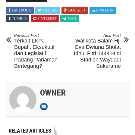
FACEBOOK
TWITTER
GOOGLE+
LINKEDIN
TUMBLR
PINTEREST
MAIL
Previous Post
Next Post
Terkait LKPJ
Walikota Balam Hj.
Bupati, Eksekutif
Eva Dwiana Sholat
dan Legislatif
Idhul Fitri 1444 H di
Padang Pariaman
Stadion Waydadi
Bertegang?
Sukarame
OWNER
RELATED ARTICLES