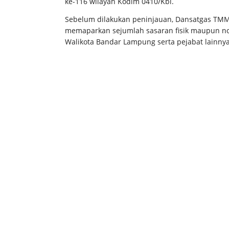
ke-116 wilayah Kodim 0410/Kbl.
Sebelum dilakukan peninjauan, Dansatgas TMMD
memaparkan sejumlah sasaran fisik maupun no
Walikota Bandar Lampung serta pejabat lainny