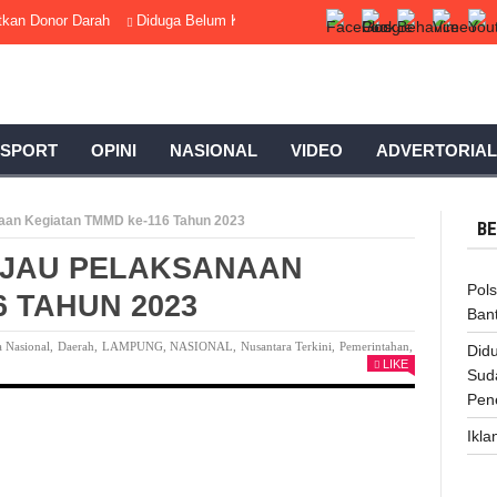
or Darah
Diduga Belum Kantongi Izin Lengkap, PKS Talang Ubi Sudah B
SPORT
OPINI
NASIONAL
VIDEO
ADVERTORIAL
naan Kegiatan TMMD ke-116 Tahun 2023
BE
INJAU PELAKSANAAN
Pol
6 TAHUN 2023
Ban
a Nasional
,
Daerah
,
LAMPUNG
,
NASIONAL
,
Nusantara Terkini
,
Pemerintahan
,
Did
LIKE
Sud
Pen
Ikla