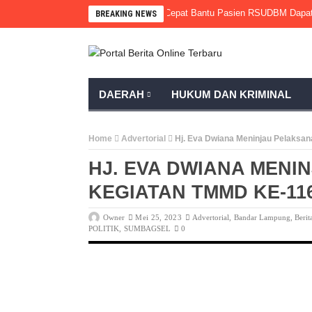
gung Gandeng Komunitas, Gerak Cepat Bantu Pasien RSUDBM Dapatkan Don
BREAKING NEWS
DAERAH
HUKUM DAN KRIMINAL
Home
Advertorial
Hj. Eva Dwiana Meninjau Pelaksa
HJ. EVA DWIANA MEN
KEGIATAN TMMD KE-11
Owner
Mei 25, 2023
Advertorial
,
Bandar Lampung
,
Berit
POLITIK
,
SUMBAGSEL
0