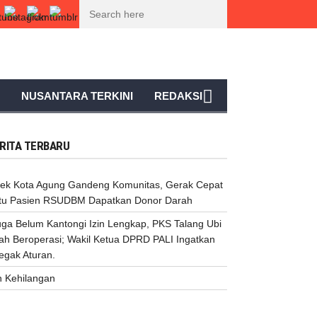
eroperasi; Wakil Ketua DPRD PALI Ingatkan Penegak Aturan.
Iklan Kehil
NUSANTARA TERKINI
REDAKSI
RITA TERBARU
sek Kota Agung Gandeng Komunitas, Gerak Cepat
tu Pasien RSUDBM Dapatkan Donor Darah
uga Belum Kantongi Izin Lengkap, PKS Talang Ubi
ah Beroperasi; Wakil Ketua DPRD PALI Ingatkan
egak Aturan.
n Kehilangan