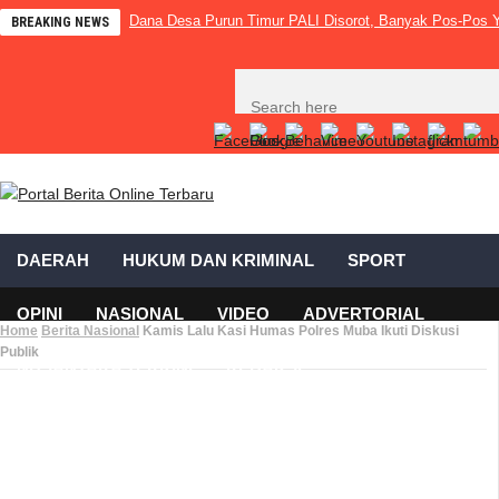
Dana Desa Purun Timur PALI Disorot, Banyak Pos-Pos Y
BREAKING NEWS
DAERAH
HUKUM DAN KRIMINAL
SPORT
OPINI
NASIONAL
VIDEO
ADVERTORIAL
Home
Berita Nasional
Kamis Lalu Kasi Humas Polres Muba Ikuti Diskusi
Publik
NUSANTARA TERKINI
REDAKSI