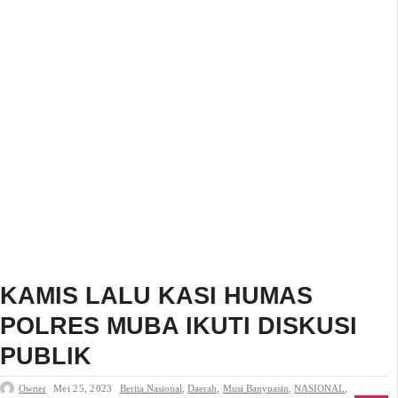
KAMIS LALU KASI HUMAS
POLRES MUBA IKUTI DISKUSI
PUBLIK
Owner
Mei 25, 2023
Berita Nasional
,
Daerah
,
Musi Banyuasin
,
NASIONAL
,