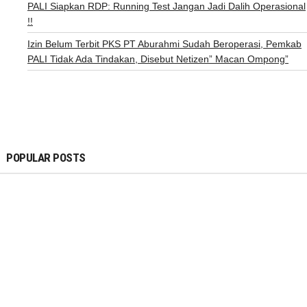
PALI Siapkan RDP: Running Test Jangan Jadi Dalih Operasional
!!
Izin Belum Terbit PKS PT Aburahmi Sudah Beroperasi, Pemkab
PALI Tidak Ada Tindakan, Disebut Netizen” Macan Ompong”
POPULAR POSTS
DAERAH
SUMBAGSEL
Komunitas KIM Bandar Lampung Bersa
Dirjen Kominfo Pusat Kunjungi Galeri Pa
Bandar Lampung
Owner
Feb 04, 2018
DAERAH
SUMBAGSEL
ANEH !!! DIZAMAN NOW, MASIH ADA