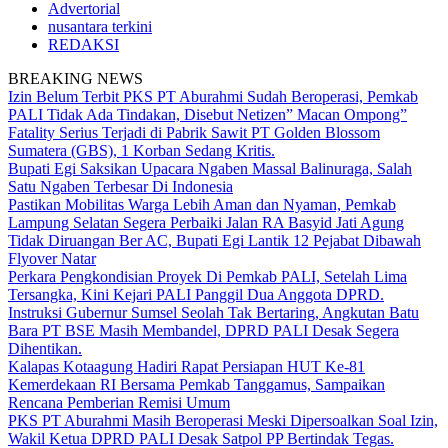
Advertorial
nusantara terkini
REDAKSI
BREAKING NEWS
Izin Belum Terbit PKS PT Aburahmi Sudah Beroperasi, Pemkab
PALI Tidak Ada Tindakan, Disebut Netizen” Macan Ompong”
Fatality Serius Terjadi di Pabrik Sawit PT Golden Blossom
Sumatera (GBS), 1 Korban Sedang Kritis.
Bupati Egi Saksikan Upacara Ngaben Massal Balinuraga, Salah
Satu Ngaben Terbesar Di Indonesia
Pastikan Mobilitas Warga Lebih Aman dan Nyaman, Pemkab
Lampung Selatan Segera Perbaiki Jalan RA Basyid Jati Agung
Tidak Diruangan Ber AC, Bupati Egi Lantik 12 Pejabat Dibawah
Flyover Natar
Perkara Pengkondisian Proyek Di Pemkab PALI, Setelah Lima
Tersangka, Kini Kejari PALI Panggil Dua Anggota DPRD.
Instruksi Gubernur Sumsel Seolah Tak Bertaring, Angkutan Batu
Bara PT BSE Masih Membandel, DPRD PALI Desak Segera
Dihentikan.
Kalapas Kotaagung Hadiri Rapat Persiapan HUT Ke-81
Kemerdekaan RI Bersama Pemkab Tanggamus, Sampaikan
Rencana Pemberian Remisi Umum
PKS PT Aburahmi Masih Beroperasi Meski Dipersoalkan Soal Izin,
Wakil Ketua DPRD PALI Desak Satpol PP Bertindak Tegas.