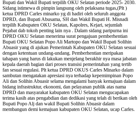
Bupati dan Wakil Bupati terpilih OKU Selatan periode 2025- 2030.
Sidang istimewa di pimpin langsung oleh pelaksana tugas,(Plt )
ketua DPRD Carles minarko yg di hadiri oleh seluruh anggota
DPRD, dan Bupati Abusama, SH dan Wakil Bupati H. Misnadi
terpilih Kabupaten OKU Selatan, Kapolres, Kejari, sejumlah
Pejabat dab tokoh penting lain nya . Dalam sidang paripurna ini
DPRD OKU Selatan menerima surat pengajuan pemberhentian
Bupati OKU Selatan Popo Ali Martopo dan Wakil Bupati Solihin
Abuasir yang di ajukan Pemerintah Kabupaten OKU Selatan sesuai
dengan ketentuan undang-undang. Pemberhentian meripakan
tahapan yang harus di lakukan menjelang berakhir nya masa jabatan
kepala daerah bagian dari proses transisi pemerintahan yang tertib
fan sesuai regulasi. Plt ketua DPRD OKUS Carles Minarko dalam
sambutan mengatakan apresiasi nya terhadap kepemimpinan Popo
Ali dan Solihin Abuasir selama mengalami banyak kemajuan dalam
bidang infrastruktur, ekonomi, dan pelayanan publik atas nama
DPRD dan masyarakat kabupaten OKU Selatan mengucapakan
terima kasih atas pengabdian dan dedikasi yang telah di berikan oleh
Bupati Popo Alj dan wakil Bupati Solihin Abuasir dalam
membangun demi kemajuan kabupaten OKU Selatan, ucap Carles.