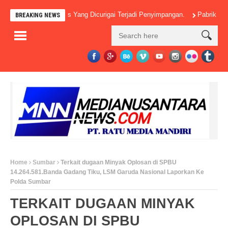
Banyak Pos-Pos Yang Dicurigai Terjadi Penyimpangan.
Pabrik Kelapa Sa
BREAKING NEWS
Home
Sumbar
Terkait dugaan Minyak Oplosan di SPBU
14.264.581.Banda Gadang Tiku, LSM Garuda Nasional Laporkan Ke
Polda Sumbar
TERKAIT DUGAAN MINYAK
OPLOSAN DI SPBU