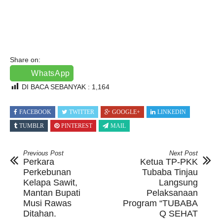
Share on:
WhatsApp
DI BACA SEBANYAK :
1,164
FACEBOOK
TWITTER
GOOGLE+
LINKEDIN
TUMBLR
PINTEREST
MAIL
Previous Post
Next Post
Perkara
Ketua TP-PKK
Perkebunan
Tubaba Tinjau
Kelapa Sawit,
Langsung
Mantan Bupati
Pelaksanaan
Musi Rawas
Program “TUBABA
Ditahan.
Q SEHAT