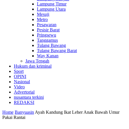
Lampung Timur
Lampung Utara
Mesuji
Metro
Pesawaran
Pesisir Barat
Pringsewu
Tanggamus
Tulang Bawang
Tulang Bawang Barat
Way Kanan
Jawa Tengah
Hukum dan kriminal
Sport
OPINI
Nasional
Video
Advertorial
nusantara terkini
REDAKSI
Home
Banyuasin
Ayah Kandung Ikat Leher Anak Bawah Umur
Pakai Rantai