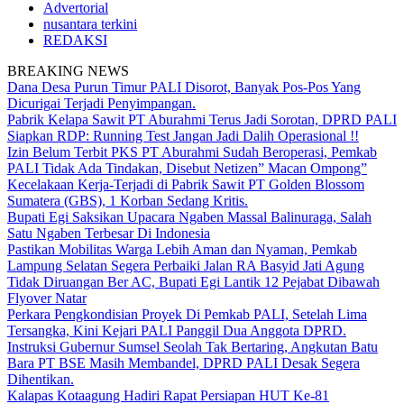
Advertorial
nusantara terkini
REDAKSI
BREAKING NEWS
Dana Desa Purun Timur PALI Disorot, Banyak Pos-Pos Yang
Dicurigai Terjadi Penyimpangan.
Pabrik Kelapa Sawit PT Aburahmi Terus Jadi Sorotan, DPRD PALI
Siapkan RDP: Running Test Jangan Jadi Dalih Operasional !!
Izin Belum Terbit PKS PT Aburahmi Sudah Beroperasi, Pemkab
PALI Tidak Ada Tindakan, Disebut Netizen” Macan Ompong”
Kecelakaan Kerja-Terjadi di Pabrik Sawit PT Golden Blossom
Sumatera (GBS), 1 Korban Sedang Kritis.
Bupati Egi Saksikan Upacara Ngaben Massal Balinuraga, Salah
Satu Ngaben Terbesar Di Indonesia
Pastikan Mobilitas Warga Lebih Aman dan Nyaman, Pemkab
Lampung Selatan Segera Perbaiki Jalan RA Basyid Jati Agung
Tidak Diruangan Ber AC, Bupati Egi Lantik 12 Pejabat Dibawah
Flyover Natar
Perkara Pengkondisian Proyek Di Pemkab PALI, Setelah Lima
Tersangka, Kini Kejari PALI Panggil Dua Anggota DPRD.
Instruksi Gubernur Sumsel Seolah Tak Bertaring, Angkutan Batu
Bara PT BSE Masih Membandel, DPRD PALI Desak Segera
Dihentikan.
Kalapas Kotaagung Hadiri Rapat Persiapan HUT Ke-81