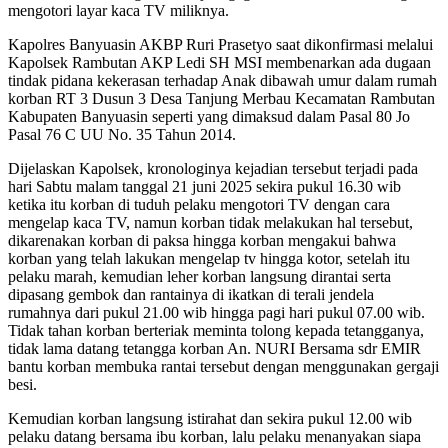
mengotori layar kaca TV miliknya.
Kapolres Banyuasin AKBP Ruri Prasetyo saat dikonfirmasi melalui
Kapolsek Rambutan AKP Ledi SH MSI membenarkan ada dugaan
tindak pidana kekerasan terhadap Anak dibawah umur dalam rumah
korban RT 3 Dusun 3 Desa Tanjung Merbau Kecamatan Rambutan
Kabupaten Banyuasin seperti yang dimaksud dalam Pasal 80 Jo
Pasal 76 C UU No. 35 Tahun 2014.
Dijelaskan Kapolsek, kronologinya kejadian tersebut terjadi pada
hari Sabtu malam tanggal 21 juni 2025 sekira pukul 16.30 wib
ketika itu korban di tuduh pelaku mengotori TV dengan cara
mengelap kaca TV, namun korban tidak melakukan hal tersebut,
dikarenakan korban di paksa hingga korban mengakui bahwa
korban yang telah lakukan mengelap tv hingga kotor, setelah itu
pelaku marah, kemudian leher korban langsung dirantai serta
dipasang gembok dan rantainya di ikatkan di terali jendela
rumahnya dari pukul 21.00 wib hingga pagi hari pukul 07.00 wib.
Tidak tahan korban berteriak meminta tolong kepada tetangganya,
tidak lama datang tetangga korban An. NURI Bersama sdr EMIR
bantu korban membuka rantai tersebut dengan menggunakan gergaji
besi.
Kemudian korban langsung istirahat dan sekira pukul 12.00 wib
pelaku datang bersama ibu korban, lalu pelaku menanyakan siapa