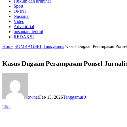
Hukum dan kriminal
Sport
OPINI
Nasional
Video
Advertorial
nusantara terkini
REDAKSI
Home
SUMBAGSEL
Tanggamus
Kasus Dugaan Perampasan Ponsel 
Kasus Dugaan Perampasan Ponsel Jurnalis
owner
Feb 13, 2026
Tanggamus
0
Like