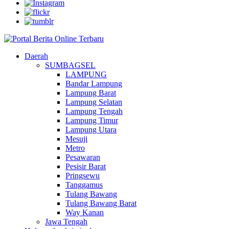
Daerah
SUMBAGSEL
LAMPUNG
Bandar Lampung
Lampung Barat
Lampung Selatan
Lampung Tengah
Lampung Timur
Lampung Utara
Mesuji
Metro
Pesawaran
Pesisir Barat
Pringsewu
Tanggamus
Tulang Bawang
Tulang Bawang Barat
Way Kanan
Jawa Tengah