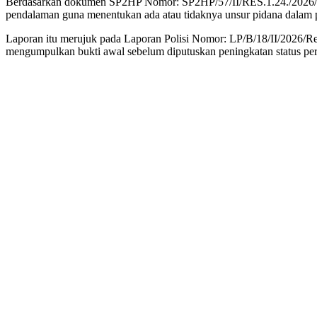
Berdasarkan dokumen SP2HP Nomor: SP2HP/57/II/RES.1.24./2026/Res
pendalaman guna menentukan ada atau tidaknya unsur pidana dalam pe
Laporan itu merujuk pada Laporan Polisi Nomor: LP/B/18/II/2026/Res
mengumpulkan bukti awal sebelum diputuskan peningkatan status per