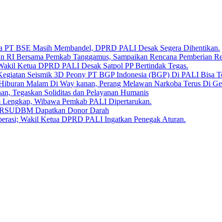
Bara PT BSE Masih Membandel, DPRD PALI Desak Segera Dihentikan.
aan RI Bersama Pemkab Tanggamus, Sampaikan Rencana Pemberian 
 Wakil Ketua DPRD PALI Desak Satpol PP Bertindak Tegas.
Kegiatan Seismik 3D Peony PT BGP Indonesia (BGP) Di PALI Bisa T
iburan Malam Di Way kanan, Perang Melawan Narkoba Terus Di Ge
, Tegaskan Soliditas dan Pelayanan Humanis
um Lengkap, Wibawa Pemkab PALI Dipertarukan.
en RSUDBM Dapatkan Donor Darah
erasi; Wakil Ketua DPRD PALI Ingatkan Penegak Aturan.