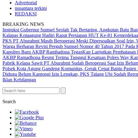
Advertorial
nusantara terkini
REDAKSI
BREAKING NEWS
Instruksi Gubernur Sumsel Seolah Tak Bertaring, Angkutan Batu 
Kalapas Kotaagung Hadiri Rapat Persiapan HUT Ke-81 Kemerdek
PKS PT Aburahmi Masih Beroperasi Meski Dipersoalkan Soal Izin,
Warga Berharap Revisi Pergub Sumsel Nomor 40 Tahun 2017 Pada 
Kapolres Baru AKBP Ramhadona TegasKan Lanjutkan Pembatasan H
AKBP Ramadhona Resmi Terima Tunggul Kesatuan Polres Way Kanan
Pabrik Kelapa Sawit PT Aburahmi Sudah Beroperasi Saat Izin Bel
Polsek Kota Agung Gandeng Komunitas, Gerak Cepat Bantu Pasi
Diduga Belum Kantongi Izin Lengkap, PKS Talang Ubi Sudah Berop
Iklan Kehilangan
Search