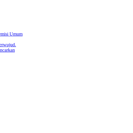
Remisi Umum
erwujud.
ncarkan