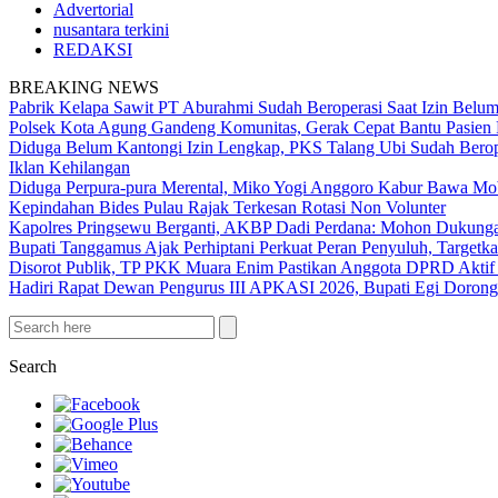
Advertorial
nusantara terkini
REDAKSI
BREAKING NEWS
Pabrik Kelapa Sawit PT Aburahmi Sudah Beroperasi Saat Izin Bel
Polsek Kota Agung Gandeng Komunitas, Gerak Cepat Bantu Pasi
Diduga Belum Kantongi Izin Lengkap, PKS Talang Ubi Sudah Berop
Iklan Kehilangan
Diduga Perpura-pura Merental, Miko Yogi Anggoro Kabur Bawa Mo
Kepindahan Bides Pulau Rajak Terkesan Rotasi Non Volunter
Kapolres Pringsewu Berganti, AKBP Dadi Perdana: Mohon Dukung
Bupati Tanggamus Ajak Perhiptani Perkuat Peran Penyuluh, Targetka
Disorot Publik, TP PKK Muara Enim Pastikan Anggota DPRD Aktif
Hadiri Rapat Dewan Pengurus III APKASI 2026, Bupati Egi Doron
Search