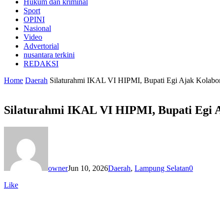
Hukum dan kriminal
Sport
OPINI
Nasional
Video
Advertorial
nusantara terkini
REDAKSI
Home
Daerah
Silaturahmi IKAL VI HIPMI, Bupati Egi Ajak Kolabora
Silaturahmi IKAL VI HIPMI, Bupati Egi A
owner
Jun 10, 2026
Daerah
,
Lampung Selatan
0
Like