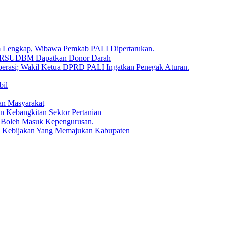
um Lengkap, Wibawa Pemkab PALI Dipertarukan.
en RSUDBM Dapatkan Donor Darah
erasi; Wakil Ketua DPRD PALI Ingatkan Penegak Aturan.
bil
an Masyarakat
n Kebangkitan Sektor Pertanian
 Boleh Masuk Kepengurusan.
g Kebijakan Yang Memajukan Kabupaten