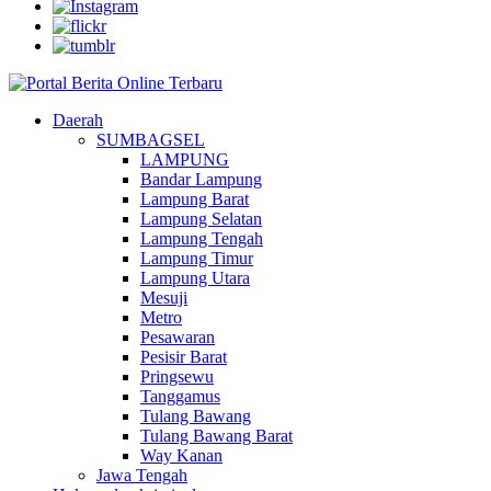
Daerah
SUMBAGSEL
LAMPUNG
Bandar Lampung
Lampung Barat
Lampung Selatan
Lampung Tengah
Lampung Timur
Lampung Utara
Mesuji
Metro
Pesawaran
Pesisir Barat
Pringsewu
Tanggamus
Tulang Bawang
Tulang Bawang Barat
Way Kanan
Jawa Tengah