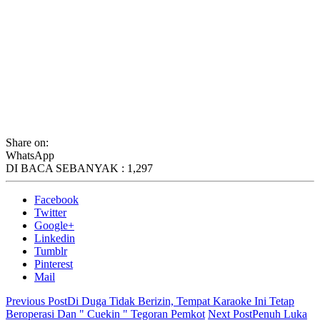
Share on:
WhatsApp
DI BACA SEBANYAK :
1,297
Facebook
Twitter
Google+
Linkedin
Tumblr
Pinterest
Mail
Previous Post
Di Duga Tidak Berizin, Tempat Karaoke Ini Tetap
Beroperasi Dan " Cuekin " Tegoran Pemkot
Next Post
Penuh Luka