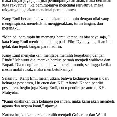
maka rakyat juga jujur, jika pemimpinnya amanah, maka demikian
juga rakyatnya, jika pemimpinnya mencintai rakyatnya, maka
rakyatnya juga akan mencintai pemimpinnya.
Kang Emil berjanji bahwa dia akan memimpin dengan nilai yang
menginspirasi, meneladani, menggerakkan, turun tangan, dan
merangkul.
“Menjadi pemimpin itu memang berat, karena itu biar saya saja, ”
kata Kang Emil menirukan dialog pada Film Dylan yang disambut
gelak dan tepuk tangan para hadirin.
Kang Emil menjelaskan, mengapa memilih bergabung dengan
Rindu? Menurut dia, mereka berdua pernah menjadi walikota dan
Bupati. Dia mengibaratkan bahwa mereka montir, sehingga ketika
mesin mobil rusak, maka membetulkannya.
Selain itu, Kang Emil melanjutkan, bahwa keduanya berasal dari
keluarga pesantren, Uu cucu dari KH. Affandi Khoer, pendiri
pesantren, begitu juga Kang Emil, cucu pendiri pesantren, KH.
Muhyidin.
“Kami dilahirkan dari keluarga pesantren, maka kami akan membela
agama dan negara kami,” ujarnya.
Karena itu, ketika mereka terpilih menjadi Gubernur dan Wakil