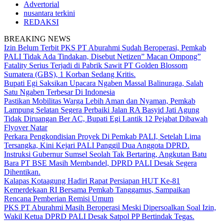
Advertorial
nusantara terkini
REDAKSI
BREAKING NEWS
Izin Belum Terbit PKS PT Aburahmi Sudah Beroperasi, Pemkab
PALI Tidak Ada Tindakan, Disebut Netizen” Macan Ompong”
Fatality Serius Terjadi di Pabrik Sawit PT Golden Blossom
Sumatera (GBS), 1 Korban Sedang Kritis.
Bupati Egi Saksikan Upacara Ngaben Massal Balinuraga, Salah
Satu Ngaben Terbesar Di Indonesia
Pastikan Mobilitas Warga Lebih Aman dan Nyaman, Pemkab
Lampung Selatan Segera Perbaiki Jalan RA Basyid Jati Agung
Tidak Diruangan Ber AC, Bupati Egi Lantik 12 Pejabat Dibawah
Flyover Natar
Perkara Pengkondisian Proyek Di Pemkab PALI, Setelah Lima
Tersangka, Kini Kejari PALI Panggil Dua Anggota DPRD.
Instruksi Gubernur Sumsel Seolah Tak Bertaring, Angkutan Batu
Bara PT BSE Masih Membandel, DPRD PALI Desak Segera
Dihentikan.
Kalapas Kotaagung Hadiri Rapat Persiapan HUT Ke-81
Kemerdekaan RI Bersama Pemkab Tanggamus, Sampaikan
Rencana Pemberian Remisi Umum
PKS PT Aburahmi Masih Beroperasi Meski Dipersoalkan Soal Izin,
Wakil Ketua DPRD PALI Desak Satpol PP Bertindak Tegas.