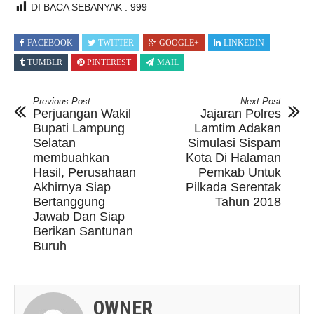
DI BACA SEBANYAK :
999
FACEBOOK
TWITTER
GOOGLE+
LINKEDIN
TUMBLR
PINTEREST
MAIL
Previous Post
Next Post
Perjuangan Wakil
Jajaran Polres
Bupati Lampung
Lamtim Adakan
Selatan
Simulasi Sispam
membuahkan
Kota Di Halaman
Hasil, Perusahaan
Pemkab Untuk
Akhirnya Siap
Pilkada Serentak
Bertanggung
Tahun 2018
Jawab Dan Siap
Berikan Santunan
Buruh
OWNER