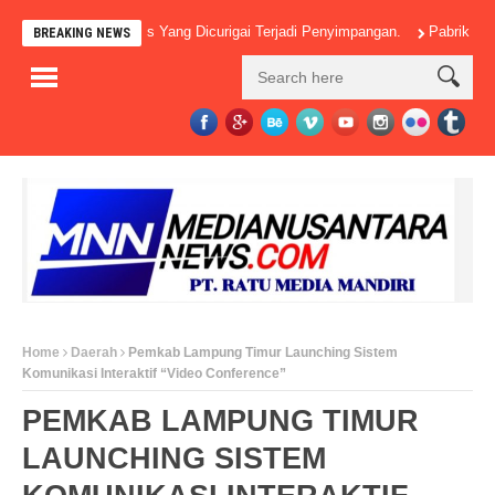
 Banyak Pos-Pos Yang Dicurigai Terjadi Penyimpangan.
Pabrik Kelapa S
BREAKING NEWS
Home
Daerah
Pemkab Lampung Timur Launching Sistem
Komunikasi Interaktif “Video Conference”
PEMKAB LAMPUNG TIMUR
LAUNCHING SISTEM