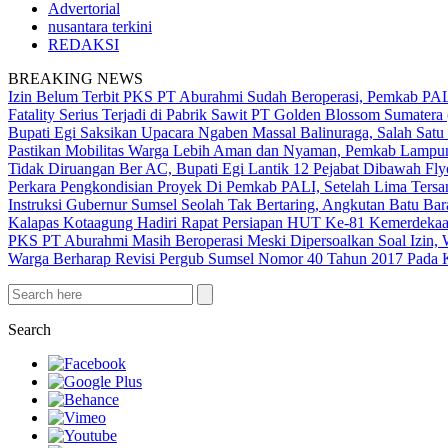
Advertorial
nusantara terkini
REDAKSI
BREAKING NEWS
Izin Belum Terbit PKS PT Aburahmi Sudah Beroperasi, Pemkab PA
Fatality Serius Terjadi di Pabrik Sawit PT Golden Blossom Sumatera
Bupati Egi Saksikan Upacara Ngaben Massal Balinuraga, Salah Satu
Pastikan Mobilitas Warga Lebih Aman dan Nyaman, Pemkab Lampung 
Tidak Diruangan Ber AC, Bupati Egi Lantik 12 Pejabat Dibawah Fly
Perkara Pengkondisian Proyek Di Pemkab PALI, Setelah Lima Ters
Instruksi Gubernur Sumsel Seolah Tak Bertaring, Angkutan Batu 
Kalapas Kotaagung Hadiri Rapat Persiapan HUT Ke-81 Kemerdek
PKS PT Aburahmi Masih Beroperasi Meski Dipersoalkan Soal Izin,
Warga Berharap Revisi Pergub Sumsel Nomor 40 Tahun 2017 Pada 
Search