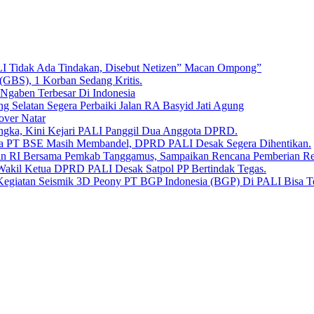
LI Tidak Ada Tindakan, Disebut Netizen” Macan Ompong”
 (GBS), 1 Korban Sedang Kritis.
 Ngaben Terbesar Di Indonesia
Selatan Segera Perbaiki Jalan RA Basyid Jati Agung
over Natar
angka, Kini Kejari PALI Panggil Dua Anggota DPRD.
Bara PT BSE Masih Membandel, DPRD PALI Desak Segera Dihentikan.
aan RI Bersama Pemkab Tanggamus, Sampaikan Rencana Pemberian 
 Wakil Ketua DPRD PALI Desak Satpol PP Bertindak Tegas.
Kegiatan Seismik 3D Peony PT BGP Indonesia (BGP) Di PALI Bisa T