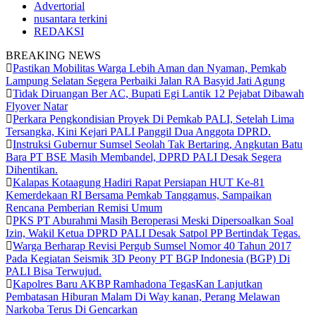
Advertorial
nusantara terkini
REDAKSI
BREAKING NEWS
Pastikan Mobilitas Warga Lebih Aman dan Nyaman, Pemkab
Lampung Selatan Segera Perbaiki Jalan RA Basyid Jati Agung
Tidak Diruangan Ber AC, Bupati Egi Lantik 12 Pejabat Dibawah
Flyover Natar
Perkara Pengkondisian Proyek Di Pemkab PALI, Setelah Lima
Tersangka, Kini Kejari PALI Panggil Dua Anggota DPRD.
Instruksi Gubernur Sumsel Seolah Tak Bertaring, Angkutan Batu
Bara PT BSE Masih Membandel, DPRD PALI Desak Segera
Dihentikan.
Kalapas Kotaagung Hadiri Rapat Persiapan HUT Ke-81
Kemerdekaan RI Bersama Pemkab Tanggamus, Sampaikan
Rencana Pemberian Remisi Umum
PKS PT Aburahmi Masih Beroperasi Meski Dipersoalkan Soal
Izin, Wakil Ketua DPRD PALI Desak Satpol PP Bertindak Tegas.
Warga Berharap Revisi Pergub Sumsel Nomor 40 Tahun 2017
Pada Kegiatan Seismik 3D Peony PT BGP Indonesia (BGP) Di
PALI Bisa Terwujud.
Kapolres Baru AKBP Ramhadona TegasKan Lanjutkan
Pembatasan Hiburan Malam Di Way kanan, Perang Melawan
Narkoba Terus Di Gencarkan