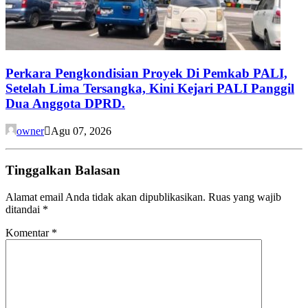
Perkara Pengkondisian Proyek Di Pemkab PALI,
Setelah Lima Tersangka, Kini Kejari PALI Panggil
Dua Anggota DPRD.
owner
Agu 07, 2026
Tinggalkan Balasan
Alamat email Anda tidak akan dipublikasikan.
Ruas yang wajib
ditandai
*
Komentar
*