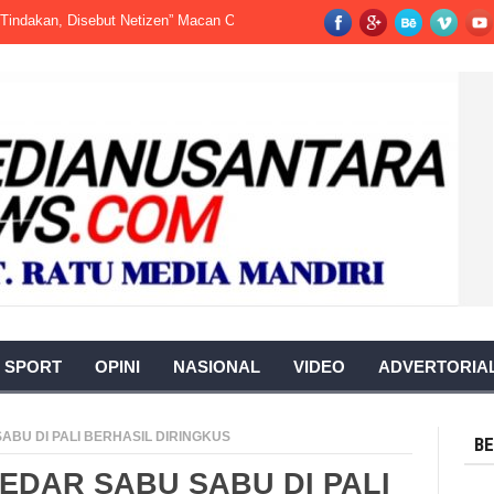
n, Disebut Netizen” Macan Ompong”
Kecelakaan Kerja-Terjadi di Pabrik
SPORT
OPINI
NASIONAL
VIDEO
ADVERTORIA
BU DI PALI BERHASIL DIRINGKUS
BE
DAR SABU SABU DI PALI