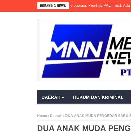
 Terbit PKS PT Aburahmi Sudah Beroperasi, Pemkab PALI Tidak Ada Tindaka
BREAKING NEWS
DAERAH
HUKUM DAN KRIMINAL
Home
Daerah
DUA ANAK MUDA PENGEDAR SABU SA
DUA ANAK MUDA PENGE