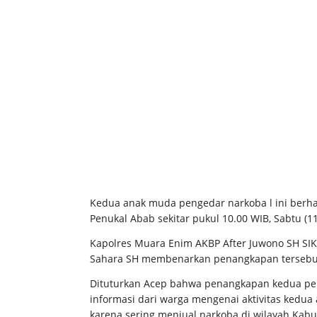
Kedua anak muda pengedar narkoba l ini berhas
Penukal Abab sekitar pukul 10.00 WIB, Sabtu (1
Kapolres Muara Enim AKBP After Juwono SH SIK
Sahara SH membenarkan penangkapan tersebu
Dituturkan Acep bahwa penangkapan kedua pel
informasi dari warga mengenai aktivitas kedu
karena sering menjual narkoba di wilayah Kabup