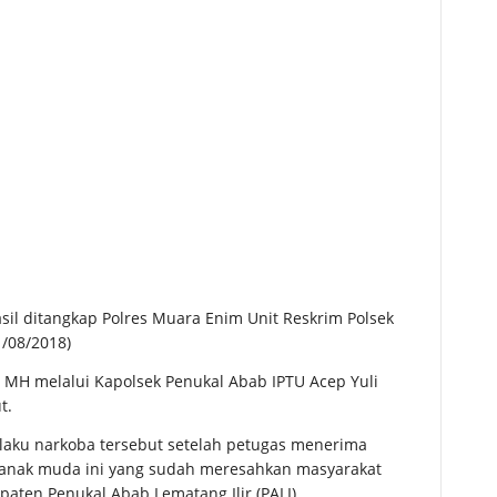
il ditangkap Polres Muara Enim Unit Reskrim Polsek
1/08/2018)
 MH melalui Kapolsek Penukal Abab IPTU Acep Yuli
t.
aku narkoba tersebut setelah petugas menerima
a anak muda ini yang sudah meresahkan masyarakat
aten Penukal Abab Lematang Ilir (PALI).