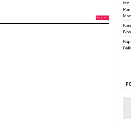
Izi
Pem
Mac
LIKE
Kece
Blo
Bup
Bali
PO