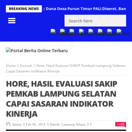
Dana Desa Purun Timur PALI Disorot, Banyak
BREAKING NEWS
Home
Daerah
Hore, Hasil Evaluasi SAKIP Pemkab Lampung Selatan
Capai Sasaran Indikator Kinerja
HORE, HASIL EVALUASI SAKIP
PEMKAB LAMPUNG SELATAN
CAPAI SASARAN INDIKATOR
KINERJA
LIKE
Admin
Feb 06, 2019
Daerah
,
Lampung Selatan
0