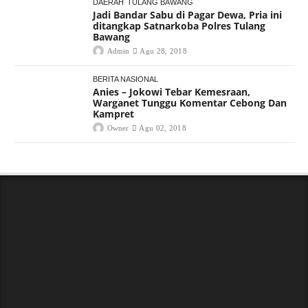
DAERAH
TULANG BAWANG
Jadi Bandar Sabu di Pagar Dewa, Pria ini
ditangkap Satnarkoba Polres Tulang
Bawang
Admin
Agu 28, 2018
BERITA NASIONAL
Anies – Jokowi Tebar Kemesraan,
Warganet Tunggu Komentar Cebong Dan
Kampret
Owner
Agu 02, 2018