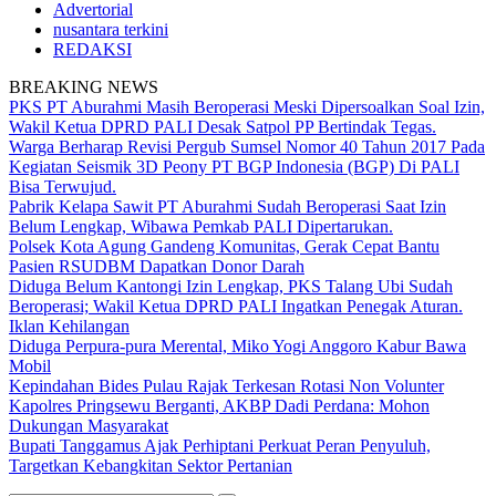
Advertorial
nusantara terkini
REDAKSI
BREAKING NEWS
PKS PT Aburahmi Masih Beroperasi Meski Dipersoalkan Soal Izin,
Wakil Ketua DPRD PALI Desak Satpol PP Bertindak Tegas.
Warga Berharap Revisi Pergub Sumsel Nomor 40 Tahun 2017 Pada
Kegiatan Seismik 3D Peony PT BGP Indonesia (BGP) Di PALI
Bisa Terwujud.
Pabrik Kelapa Sawit PT Aburahmi Sudah Beroperasi Saat Izin
Belum Lengkap, Wibawa Pemkab PALI Dipertarukan.
Polsek Kota Agung Gandeng Komunitas, Gerak Cepat Bantu
Pasien RSUDBM Dapatkan Donor Darah
Diduga Belum Kantongi Izin Lengkap, PKS Talang Ubi Sudah
Beroperasi; Wakil Ketua DPRD PALI Ingatkan Penegak Aturan.
Iklan Kehilangan
Diduga Perpura-pura Merental, Miko Yogi Anggoro Kabur Bawa
Mobil
Kepindahan Bides Pulau Rajak Terkesan Rotasi Non Volunter
Kapolres Pringsewu Berganti, AKBP Dadi Perdana: Mohon
Dukungan Masyarakat
Bupati Tanggamus Ajak Perhiptani Perkuat Peran Penyuluh,
Targetkan Kebangkitan Sektor Pertanian