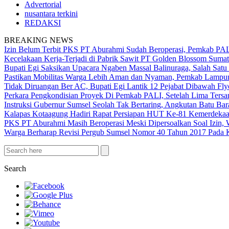
Advertorial
nusantara terkini
REDAKSI
BREAKING NEWS
Izin Belum Terbit PKS PT Aburahmi Sudah Beroperasi, Pemkab PA
Kecelakaan Kerja-Terjadi di Pabrik Sawit PT Golden Blossom Sumat
Bupati Egi Saksikan Upacara Ngaben Massal Balinuraga, Salah Satu
Pastikan Mobilitas Warga Lebih Aman dan Nyaman, Pemkab Lampung 
Tidak Diruangan Ber AC, Bupati Egi Lantik 12 Pejabat Dibawah Fly
Perkara Pengkondisian Proyek Di Pemkab PALI, Setelah Lima Ters
Instruksi Gubernur Sumsel Seolah Tak Bertaring, Angkutan Batu 
Kalapas Kotaagung Hadiri Rapat Persiapan HUT Ke-81 Kemerdek
PKS PT Aburahmi Masih Beroperasi Meski Dipersoalkan Soal Izin,
Warga Berharap Revisi Pergub Sumsel Nomor 40 Tahun 2017 Pada 
Search