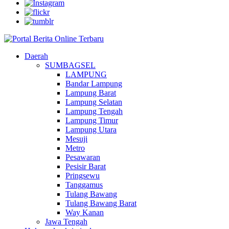
Daerah
SUMBAGSEL
LAMPUNG
Bandar Lampung
Lampung Barat
Lampung Selatan
Lampung Tengah
Lampung Timur
Lampung Utara
Mesuji
Metro
Pesawaran
Pesisir Barat
Pringsewu
Tanggamus
Tulang Bawang
Tulang Bawang Barat
Way Kanan
Jawa Tengah