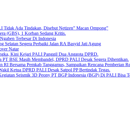
LI Tidak Ada Tindakan, Disebut Netizen” Macan Ompong”
era (GBS), 1 Korban Sedang Kritis.
 Ngaben Terbesar Di Indonesia
Selatan Segera Perbaiki Jalan RA Basyid Jati Agung
over Natar
angka, Kini Kejari PALI Panggil Dua Anggota DPRD.
Bara PT BSE Masih Membandel, DPRD PALI Desak Segera Dihentikan.
aan RI Bersama Pemkab Tanggamus, Sampaikan Rencana Pemberian 
 Wakil Ketua DPRD PALI Desak Satpol PP Bertindak Tegas.
Kegiatan Seismik 3D Peony PT BGP Indonesia (BGP) Di PALI Bisa T