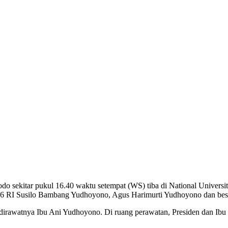
 sekitar pukul 16.40 waktu setempat (WS) tiba di National Univers
ke-6 RI Susilo Bambang Yudhoyono, Agus Harimurti Yudhoyono dan besa
pat dirawatnya Ibu Ani Yudhoyono. Di ruang perawatan, Presiden dan Ib