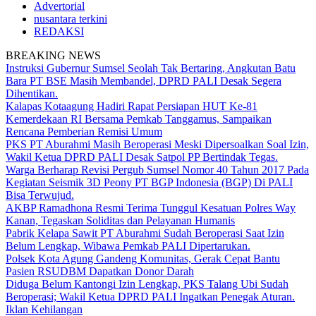
Advertorial
nusantara terkini
REDAKSI
BREAKING NEWS
Instruksi Gubernur Sumsel Seolah Tak Bertaring, Angkutan Batu
Bara PT BSE Masih Membandel, DPRD PALI Desak Segera
Dihentikan.
Kalapas Kotaagung Hadiri Rapat Persiapan HUT Ke-81
Kemerdekaan RI Bersama Pemkab Tanggamus, Sampaikan
Rencana Pemberian Remisi Umum
PKS PT Aburahmi Masih Beroperasi Meski Dipersoalkan Soal Izin,
Wakil Ketua DPRD PALI Desak Satpol PP Bertindak Tegas.
Warga Berharap Revisi Pergub Sumsel Nomor 40 Tahun 2017 Pada
Kegiatan Seismik 3D Peony PT BGP Indonesia (BGP) Di PALI
Bisa Terwujud.
AKBP Ramadhona Resmi Terima Tunggul Kesatuan Polres Way
Kanan, Tegaskan Soliditas dan Pelayanan Humanis
Pabrik Kelapa Sawit PT Aburahmi Sudah Beroperasi Saat Izin
Belum Lengkap, Wibawa Pemkab PALI Dipertarukan.
Polsek Kota Agung Gandeng Komunitas, Gerak Cepat Bantu
Pasien RSUDBM Dapatkan Donor Darah
Diduga Belum Kantongi Izin Lengkap, PKS Talang Ubi Sudah
Beroperasi; Wakil Ketua DPRD PALI Ingatkan Penegak Aturan.
Iklan Kehilangan