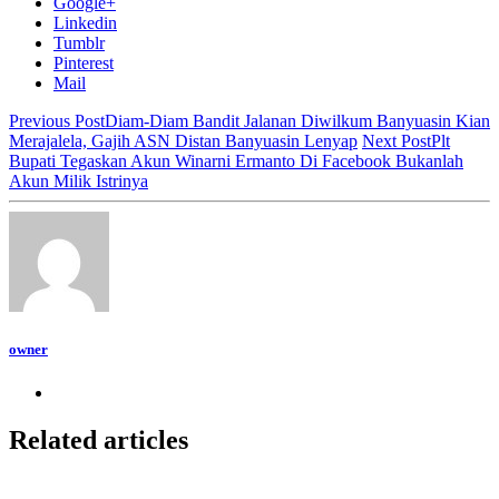
Google+
Linkedin
Tumblr
Pinterest
Mail
Previous Post
Diam-Diam Bandit Jalanan Diwilkum Banyuasin Kian
Merajalela, Gajih ASN Distan Banyuasin Lenyap
Next Post
Plt
Bupati Tegaskan Akun Winarni Ermanto Di Facebook Bukanlah
Akun Milik Istrinya
owner
Related articles