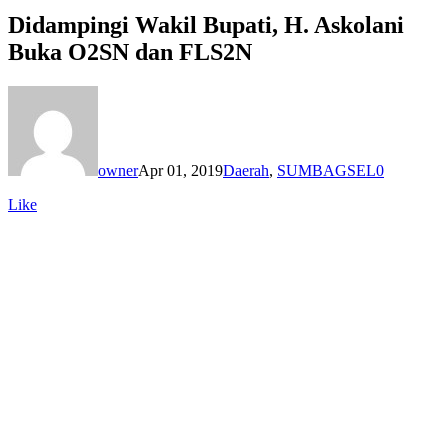
Didampingi Wakil Bupati, H. Askolani
Buka O2SN dan FLS2N
owner
Apr 01, 2019
Daerah
,
SUMBAGSEL
0
Like