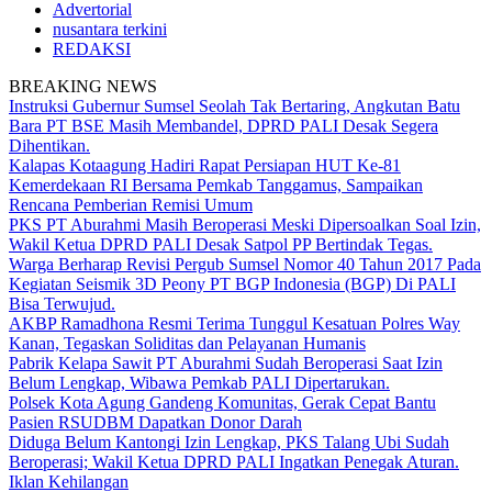
Advertorial
nusantara terkini
REDAKSI
BREAKING NEWS
Instruksi Gubernur Sumsel Seolah Tak Bertaring, Angkutan Batu
Bara PT BSE Masih Membandel, DPRD PALI Desak Segera
Dihentikan.
Kalapas Kotaagung Hadiri Rapat Persiapan HUT Ke-81
Kemerdekaan RI Bersama Pemkab Tanggamus, Sampaikan
Rencana Pemberian Remisi Umum
PKS PT Aburahmi Masih Beroperasi Meski Dipersoalkan Soal Izin,
Wakil Ketua DPRD PALI Desak Satpol PP Bertindak Tegas.
Warga Berharap Revisi Pergub Sumsel Nomor 40 Tahun 2017 Pada
Kegiatan Seismik 3D Peony PT BGP Indonesia (BGP) Di PALI
Bisa Terwujud.
AKBP Ramadhona Resmi Terima Tunggul Kesatuan Polres Way
Kanan, Tegaskan Soliditas dan Pelayanan Humanis
Pabrik Kelapa Sawit PT Aburahmi Sudah Beroperasi Saat Izin
Belum Lengkap, Wibawa Pemkab PALI Dipertarukan.
Polsek Kota Agung Gandeng Komunitas, Gerak Cepat Bantu
Pasien RSUDBM Dapatkan Donor Darah
Diduga Belum Kantongi Izin Lengkap, PKS Talang Ubi Sudah
Beroperasi; Wakil Ketua DPRD PALI Ingatkan Penegak Aturan.
Iklan Kehilangan