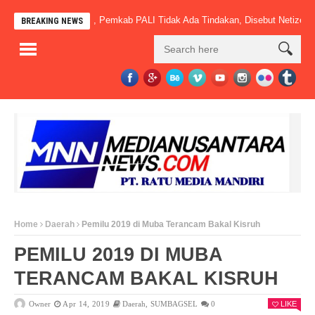
Sudah Beroperasi, Pemkab PALI Tidak Ada Tindakan, Disebut Netizen” Mac
BREAKING NEWS
Home
Daerah
Pemilu 2019 di Muba Terancam Bakal Kisruh
PEMILU 2019 DI MUBA
TERANCAM BAKAL KISRUH
Owner
Apr 14, 2019
Daerah
,
SUMBAGSEL
0
LIKE