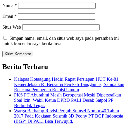
Nama
*
Email
*
Situs Web
Simpan nama, email, dan situs web saya pada peramban ini
untuk komentar saya berikutnya.
Berita Terbaru
Kalapas Kotaagung Hadiri Rapat Persiapan HUT Ke-81
Kemerdekaan RI Bersama Pemkab Tanggamus, Sampaikan
Rencana Pemberian Remisi Umum
PKS PT Aburahmi Masih Beroperasi Meski Dipersoalkan
Soal Izin, Wakil Ketua DPRD PALI Desak Satpol PP
Bertindak Tegas.
Warga Berharap Revisi Pergub Sumsel Nomor 40 Tahun
2017 Pada Kegiatan Seismik 3D Peony PT BGP Indonesia
(BGP) Di PALI Bisa Terwujud.