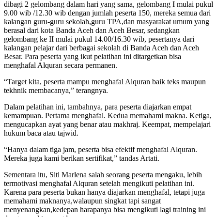
dibagi 2 gelombang dalam hari yang sama, gelombang I mulai pukul
9.00 wib /12.30 wib dengan jumlah peserta 150, mereka semua dari
kalangan guru-guru sekolah,guru TPA,dan masyarakat umum yang
berasal dari kota Banda Aceh dan Aceh Besar, sedangkan
gelombang ke II mulai pukul 14.00/16.30 wib, pesertanya dari
kalangan pelajar dari berbagai sekolah di Banda Aceh dan Aceh
Besar. Para peserta yang ikut pelatihan ini ditargetkan bisa
menghafal Alquran secara permanen.
“Target kita, peserta mampu menghafal Alquran baik teks maupun
tekhnik membacanya,” terangnya.
Dalam pelatihan ini, tambahnya, para peserta diajarkan empat
kemampuan. Pertama menghafal. Kedua memahami makna. Ketiga,
mengucapkan ayat yang benar atau makhraj. Keempat, mempelajari
hukum baca atau tajwid.
“Hanya dalam tiga jam, peserta bisa efektif menghafal Alquran.
Mereka juga kami berikan sertifikat,” tandas Artati.
Sementara itu, Siti Marlena salah seorang peserta mengaku, lebih
termotivasi menghafal Alquran setelah mengikuti pelatihan ini.
Karena para peserta bukan hanya diajarkan menghafal, tetapi juga
memahami maknanya,walaupun singkat tapi sangat
menyenangkan,kedepan harapanya bisa mengikuti lagi training ini