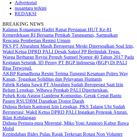
Advertorial
nusantara terkini
REDAKSI
BREAKING NEWS
Kalapas Kotaagung Hadiri Rapat Persiapan HUT Ke-81
Kemerdekaan RI Bersama Pemkab Tanggamus, Sampaikan
Rencana Pemberian Remisi Umum
PKS PT Aburahmi Masih Beroperasi Meski Dipersoalkan Soal Izin,
Wakil Ketua DPRD PALI Desak Satpol PP Bertindak Tegas.
Warga Berharap Revisi Pergub Sumsel Nomor 40 Tahun 2017 Pada
Kegiatan Seismik 3D Peony PT BGP Indonesia (BGP) Di PALI
Bisa Terwujud.
AKBP Ramadhona Resmi Terima Tunggul Kesatuan Polres Way
Kanan, Tegaskan Soliditas dan Pelayanan Humanis
Pabrik Kelapa Sawit PT Aburahmi Sudah Beroperasi Saat Izin
Belum Lengkap, Wibawa Pemkab PALI Dipertarukan.
Polsek Kota Agung Gandeng Komunitas, Gerak Cepat Bantu
Pasien RSUDBM Dapatkan Donor Darah
Diduga Belum Kantongi Izin Lengkap, PKS Talang Ubi Sudah
Beroperasi; Wakil Ketua DPRD PALI Ingatkan Penegak Aturan.
Iklan Kehilangan
Diduga Perpura-pura Merental, Miko Yogi Anggoro Kabur Bawa
Mobil
Kepindahan Bides Pulau Rajak Terkesan Rotasi Non Volunter