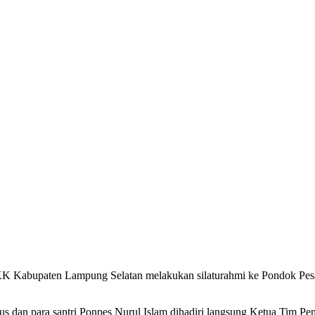
upaten Lampung Selatan melakukan silaturahmi ke Pondok Pesantr
rus dan para santri Ponpes Nurul Islam dihadiri langsung Ketua Tim