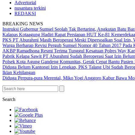
Advertorial
nusantara terkini
REDAKSI
BREAKING NEWS
Instruksi Gubernur Sumsel Seolah Tak Bertaring, Angkutan Batu 
Kalapas Kotaagung Hadiri Rapat Persiapan HUT Ke-81 Kemerdek
PKS PT Aburahmi Masih Beroperasi Meski Dipersoalkan Soal Izin,
Warga Berharap Revisi Pergub Sumsel Nomor 40 Tahun 2017 Pada 
AKBP Ramadhona Resmi Terima Tunggul Kesatuan Polres Way Kanan
Pabrik Kelapa Sawit PT Aburahmi Sudah Beroperasi Saat Izin Bel
Polsek Kota Agung Gandeng Komunitas, Gerak Cepat Bantu Pasi
Diduga Belum Kantongi Izin Lengkap, PKS Talang Ubi Sudah Berop
Iklan Kehilangan
Diduga Perpura-pura Merental, Miko Yogi Anggoro Kabur Bawa Mo
Search