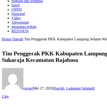
Hukum dan kriminal
Sport
OPINI
Nasional
Video
Advertorial
nusantara terkini
REDAKSI
Home
Daerah
Tim Penggerak PKK Kabupaten Lampung Selatan Winar
Tim Penggerak PKK Kabupaten Lampung Se
Sukaraja Kecamatan Rajabasa
owner
Mei 17, 2019
Daerah
,
Lampung Selatan
0
Like