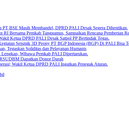
Bara PT BSE Masih Membandel, DPRD PALI Desak Segera Dihentikan.
aan RI Bersama Pemkab Tanggamus, Sampaikan Rencana Pemberian 
 Wakil Ketua DPRD PALI Desak Satpol PP Bertindak Tegas.
Kegiatan Seismik 3D Peony PT BGP Indonesia (BGP) Di PALI Bisa T
, Tegaskan Soliditas dan Pelayanan Humanis
um Lengkap, Wibawa Pemkab PALI Dipertarukan.
en RSUDBM Dapatkan Donor Darah
erasi; Wakil Ketua DPRD PALI Ingatkan Penegak Aturan.
bil