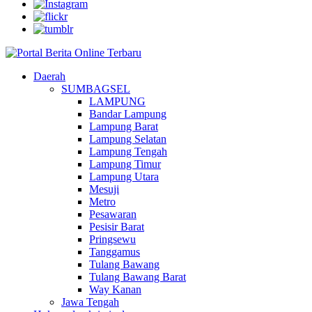
Daerah
SUMBAGSEL
LAMPUNG
Bandar Lampung
Lampung Barat
Lampung Selatan
Lampung Tengah
Lampung Timur
Lampung Utara
Mesuji
Metro
Pesawaran
Pesisir Barat
Pringsewu
Tanggamus
Tulang Bawang
Tulang Bawang Barat
Way Kanan
Jawa Tengah