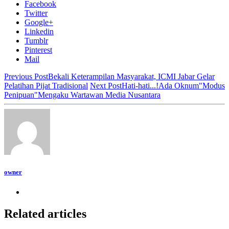
Facebook
Twitter
Google+
Linkedin
Tumblr
Pinterest
Mail
Previous Post
Bekali Keterampilan Masyarakat, ICMI Jabar Gelar
Pelatihan Pijat Tradisional
Next Post
Hati-hati...!Ada Oknum"Modus
Penipuan"Mengaku Wartawan Media Nusantara
owner
Related articles