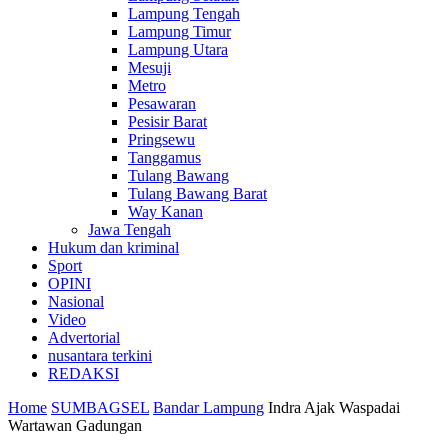
Lampung Tengah
Lampung Timur
Lampung Utara
Mesuji
Metro
Pesawaran
Pesisir Barat
Pringsewu
Tanggamus
Tulang Bawang
Tulang Bawang Barat
Way Kanan
Jawa Tengah
Hukum dan kriminal
Sport
OPINI
Nasional
Video
Advertorial
nusantara terkini
REDAKSI
Home
SUMBAGSEL
Bandar Lampung
Indra Ajak Waspadai
Wartawan Gadungan