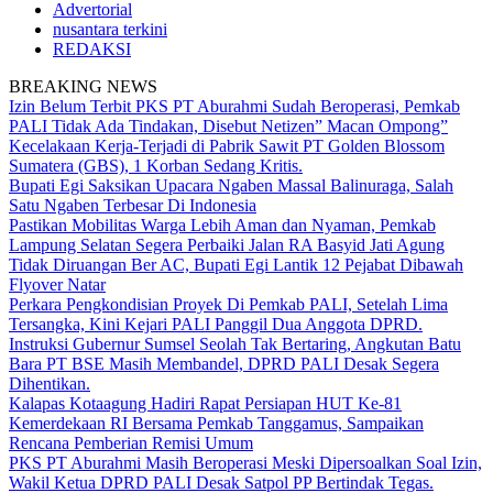
Advertorial
nusantara terkini
REDAKSI
BREAKING NEWS
Izin Belum Terbit PKS PT Aburahmi Sudah Beroperasi, Pemkab
PALI Tidak Ada Tindakan, Disebut Netizen” Macan Ompong”
Kecelakaan Kerja-Terjadi di Pabrik Sawit PT Golden Blossom
Sumatera (GBS), 1 Korban Sedang Kritis.
Bupati Egi Saksikan Upacara Ngaben Massal Balinuraga, Salah
Satu Ngaben Terbesar Di Indonesia
Pastikan Mobilitas Warga Lebih Aman dan Nyaman, Pemkab
Lampung Selatan Segera Perbaiki Jalan RA Basyid Jati Agung
Tidak Diruangan Ber AC, Bupati Egi Lantik 12 Pejabat Dibawah
Flyover Natar
Perkara Pengkondisian Proyek Di Pemkab PALI, Setelah Lima
Tersangka, Kini Kejari PALI Panggil Dua Anggota DPRD.
Instruksi Gubernur Sumsel Seolah Tak Bertaring, Angkutan Batu
Bara PT BSE Masih Membandel, DPRD PALI Desak Segera
Dihentikan.
Kalapas Kotaagung Hadiri Rapat Persiapan HUT Ke-81
Kemerdekaan RI Bersama Pemkab Tanggamus, Sampaikan
Rencana Pemberian Remisi Umum
PKS PT Aburahmi Masih Beroperasi Meski Dipersoalkan Soal Izin,
Wakil Ketua DPRD PALI Desak Satpol PP Bertindak Tegas.