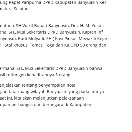
edung Rapat Paripurna DPRD Kabupaten Banyuasin Kec.
matera Selatan.
ntono, SH Wakil Bupati Banyuasin, Drs. H. M. Yusuf,
na, SH., M.si Sekertaris DPRD Banyuasin, Kapten Inf
uasin, Budi Mulyadi, SH ( Kasi Pidsus Mewakili Kejari
hli, Staf khusus, Tomas, Toga dan Ka.OPD 50 orang dan
ermana, SH., M.si Sekertaris DPRD Banyuasin bahwa
asih ditunggu kehadirannya 3 orang.
menjelaskan tentang penyampaian nota
an tata ruang wilayah Banyuasin yang pada intinya
t ini, kita akan melanjutkan pelaksanaan
dupan berbangsa dan bernegara di Kabupaten