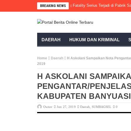
Fatality Serius Terjadi di Pabrik
BREAKING NEWS
DAERAH
HUKUM DAN KRIMINAL
Home
Daerah
H Askolani Sampaikan Nota Penganta
2019
H ASKOLANI SAMPAIK
PENGANTAR/PENJELA
KABUPATEN BANYUASI
Owner
Jun 27, 2019
Daerah
,
SUMBAGSEL
0