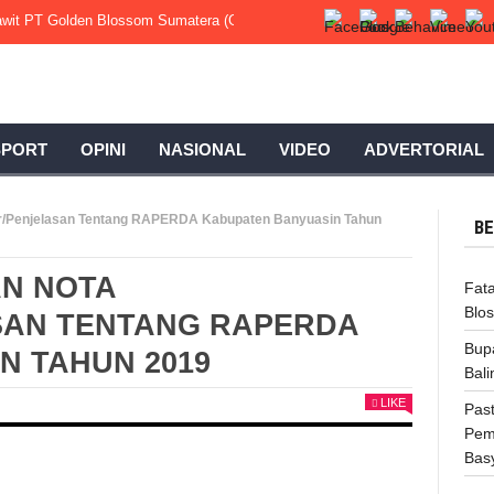
 Sawit PT Golden Blossom Sumatera (GBS), 1 Korban Sedang Kritis.
Bupati
SPORT
OPINI
NASIONAL
VIDEO
ADVERTORIAL
r/Penjelasan Tentang RAPERDA Kabupaten Banyuasin Tahun
BE
AN NOTA
Fata
Blo
SAN TENTANG RAPERDA
Bup
N TAHUN 2019
Bali
LIKE
Pas
Pem
Basy