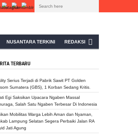
 Egi Saksikan Upacara Ngaben Massal Balinuraga, Salah Satu Ngaben Terbes
NUSANTARA TERKINI
REDAKSI
RITA TERBARU
lity Serius Terjadi di Pabrik Sawit PT Golden
ssom Sumatera (GBS), 1 Korban Sedang Kritis.
ati Egi Saksikan Upacara Ngaben Massal
nuraga, Salah Satu Ngaben Terbesar Di Indonesia
tikan Mobilitas Warga Lebih Aman dan Nyaman,
kab Lampung Selatan Segera Perbaiki Jalan RA
id Jati Agung