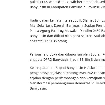
pukul 11.05 wib s.d 11.35 wib bertempat di G
Banyuasin III Kabupaten Banyuasin Provinsi Su
Hadir dalam kegiatan tersebut H. Slamet Somose
M.si Sekertaris Daerah Banyuasin, Sopian Perma
Panca Agung Pasi Log Mewakili Dandim 0430 Bany
Banyuasin dan diikuti oleh para Asisten, Staf A
anggota DPRD 35 orang.
Paripurna dibuka dan dilaporkan oleh Sopian P
anggota DPRD Banyuasin hadir 35, Ijin 8 dan m
Kesempatan itu Bupati Banyuasin H Askolani 
pengantar/penjelasan tentang RAPERDA rancang
sejalan dengan perkembangan dan kemajuan saa
transformasi pembangunan demokrasi di kehi
Banyuasin.