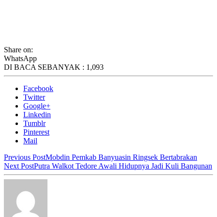
Share on:
WhatsApp
DI BACA SEBANYAK :
1,093
Facebook
Twitter
Google+
Linkedin
Tumblr
Pinterest
Mail
Previous Post
Mobdin Pemkab Banyuasin Ringsek Bertabrakan
Next Post
Putra Walkot Tedore Awali Hidupnya Jadi Kuli Bangunan