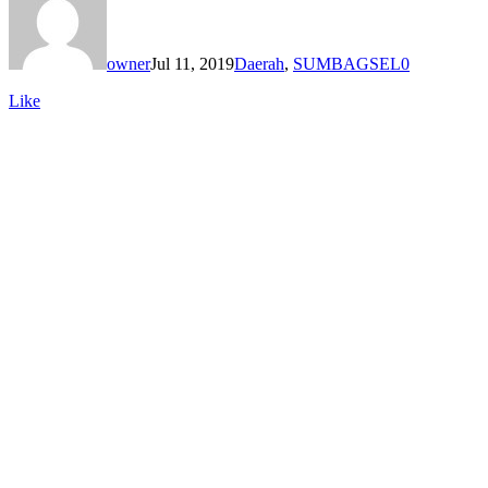
owner
Jul 11, 2019
Daerah
,
SUMBAGSEL
0
Like