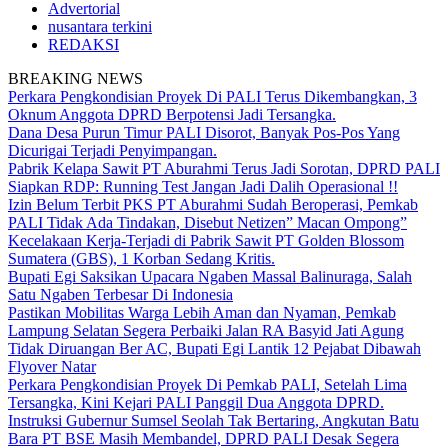
Advertorial
nusantara terkini
REDAKSI
BREAKING NEWS
Perkara Pengkondisian Proyek Di PALI Terus Dikembangkan, 3
Oknum Anggota DPRD Berpotensi Jadi Tersangka.
Dana Desa Purun Timur PALI Disorot, Banyak Pos-Pos Yang
Dicurigai Terjadi Penyimpangan.
Pabrik Kelapa Sawit PT Aburahmi Terus Jadi Sorotan, DPRD PALI
Siapkan RDP: Running Test Jangan Jadi Dalih Operasional !!
Izin Belum Terbit PKS PT Aburahmi Sudah Beroperasi, Pemkab
PALI Tidak Ada Tindakan, Disebut Netizen” Macan Ompong”
Kecelakaan Kerja-Terjadi di Pabrik Sawit PT Golden Blossom
Sumatera (GBS), 1 Korban Sedang Kritis.
Bupati Egi Saksikan Upacara Ngaben Massal Balinuraga, Salah
Satu Ngaben Terbesar Di Indonesia
Pastikan Mobilitas Warga Lebih Aman dan Nyaman, Pemkab
Lampung Selatan Segera Perbaiki Jalan RA Basyid Jati Agung
Tidak Diruangan Ber AC, Bupati Egi Lantik 12 Pejabat Dibawah
Flyover Natar
Perkara Pengkondisian Proyek Di Pemkab PALI, Setelah Lima
Tersangka, Kini Kejari PALI Panggil Dua Anggota DPRD.
Instruksi Gubernur Sumsel Seolah Tak Bertaring, Angkutan Batu
Bara PT BSE Masih Membandel, DPRD PALI Desak Segera