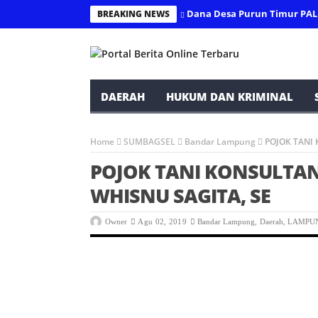
Dana Desa Purun Timur PALI
BREAKING NEWS
DAERAH
HUKUM DAN KRIMINAL
Home
SUMBAGSEL
Bandar Lampung
POJOK TANI 
POJOK TANI KONSULTA
WHISNU SAGITA, SE
Owner
Agu 02, 2019
Bandar Lampung
,
Daerah
,
LAMPU