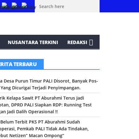
abrik Kelapa Sawit PT Aburahmi Terus Jadi Sorotan, DPRD PALI Siapkan
NUSANTARA TERKINI
REDAKSI
ERITA TERBARU
a Desa Purun Timur PALI Disorot, Banyak Pos-
 Yang Dicurigai Terjadi Penyimpangan.
rik Kelapa Sawit PT Aburahmi Terus Jadi
otan, DPRD PALI Siapkan RDP: Running Test
an Jadi Dalih Operasional !!
n Belum Terbit PKS PT Aburahmi Sudah
operasi, Pemkab PALI Tidak Ada Tindakan,
ebut Netizen” Macan Ompong”