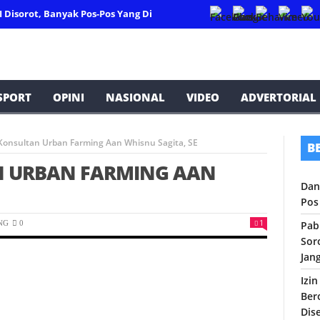
 Disorot, Banyak Pos-Pos Yang Dicurigai Terjadi Penyimpangan.
P
SPORT
OPINI
NASIONAL
VIDEO
ADVERTORIAL
Konsultan Urban Farming Aan Whisnu Sagita, SE
B
N URBAN FARMING AAN
Dan
Pos
1
NG
0
Pab
Sor
Jang
Izi
Ber
Dis