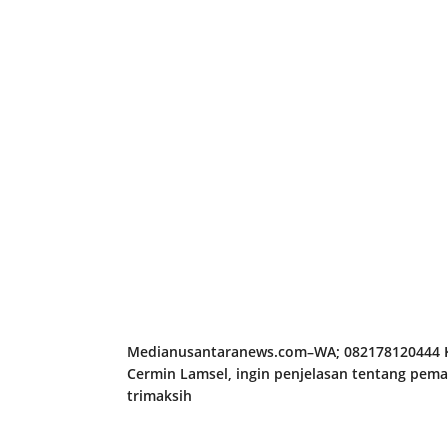
Medianusantaranews.com–WA; 082178120444 K
Cermin Lamsel, ingin penjelasan tentang pema
trimaksih