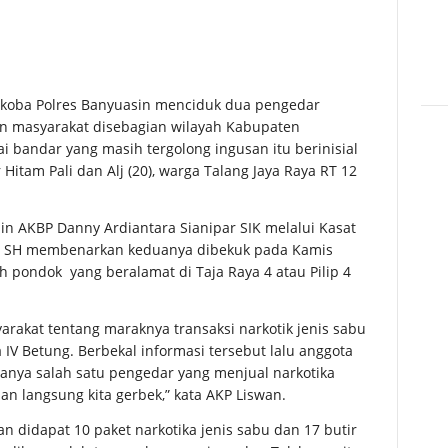
oba Polres Banyuasin menciduk dua pengedar
n masyarakat disebagian wilayah Kabupaten
i bandar yang masih tergolong ingusan itu berinisial
Hitam Pali dan Alj (20), warga Talang Jaya Raya RT 12
in AKBP Danny Ardiantara Sianipar SIK melalui Kasat
s, SH membenarkan keduanya dibekuk pada Kamis
ah pondok yang beralamat di Taja Raya 4 atau Pilip 4
rakat tentang maraknya transaksi narkotik jenis sabu
 IV Betung. Berbekal informasi tersebut lalu anggota
nya salah satu pengedar yang menjual narkotika
n langsung kita gerbek,” kata AKP Liswan.
n didapat 10 paket narkotika jenis sabu dan 17 butir