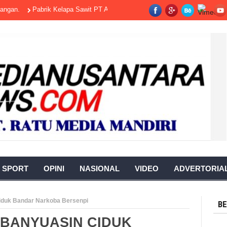
Pabrik Kelapa Sawit PT Aburahmi Terus Jadi Sorotan, DPRD PALI Siapkan
SPORT
OPINI
NASIONAL
VIDEO
ADVERTORIA
iduk Bandar Narkoba Bersenpi
BE
BANYUASIN CIDUK