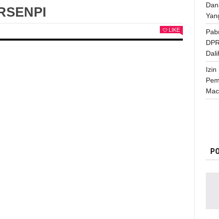
Dan
RSENPI
Yang
LIKE
Pabr
DPR
Dali
Izi
Pem
Mac
PO