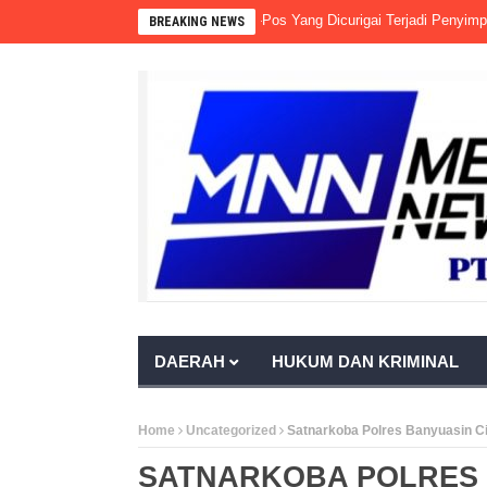
Timur PALI Disorot, Banyak Pos-Pos Yang Dicurigai Terjadi Penyimpangan.
BREAKING NEWS
DAERAH
HUKUM DAN KRIMINAL
Home
Uncategorized
Satnarkoba Polres Banyuasin C
SATNARKOBA POLRES 