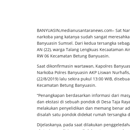
BANYUASIN,medianusantaranews.com– Sat Nark
narkoba yang katanya sudah sangat meresahka
Banyuasin Sumsel. Dari kedua tersangka sebaga
AN (22), warga Talang Lengkuas Kecaataman Air 
RW 06 Kecamatan Betung Banyuasin.
Saat dikonfirmasin wartawan, Kapolres Banyuas
Narkoba Polres Banyuasin AKP Liswan Nurhafi
(22/8/2019) lalu sekira pukul 13:00 WIB, disebu
Kecamatan Betung Banyuasin.
“Penangkapan berdasarkan informasi dari masya
dan ekstasi di sebuah pondok di Desa Taja Raya
melakukan penyelidikan dan memang benar ada
disalah satu pondok didekat rumah tersangka da
Dijelaskanya, pada saat dilakukan penggeledaha